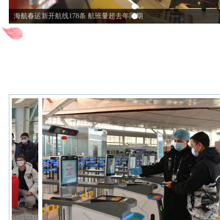
海航春运新开航线178条 航班量超去年同期
首都机场2022年春运期间预计运送旅客377.8万人次