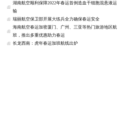
湖南航空顺利保障2022年春运首例造血干细胞混悬液运
输
瑞丽航空保卫部开展大练兵全力确保春运安全
海南航空春运加密厦门、广州、三亚等热门旅游地区航
班，推出多重优惠助力春运
长龙西南：虎年春运加班航线出炉
春运第一天，隔离155天的装卸员回家了
湖南航空地面服务部成立“记录点滴青年志愿服务队”春
运期间用服务温暖旅客心
“春运我在岗，护航万家团圆路”——海航航空旗下乌鲁
木齐航空机长王笑
春运伊始 首都航空致敬特殊贡献旅客
东航山西分公司春运首日正式启动“现场安全监察”工作
春运首日，东航云南特色服务为旅客提供便利
山航春运增开41条航线主要集中在东北西南和中南方向
春运开启 长龙航空做好准备
春运启幕 川航加飞710余班推出“新禧之旅”特色服务