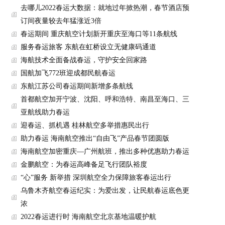
去哪儿2022春运大数据：就地过年掀热潮，春节酒店预
订间夜量较去年猛涨近3倍
春运期间 重庆航空计划新开重庆至海口等11条航线
服务春运旅客 东航在虹桥设立无健康码通道
海航技术全面备战春运，守护安全回家路
国航加飞772班迎成都民航春运
东航江苏公司春运期间新增多条航线
首都航空加开宁波、沈阳、呼和浩特、南昌至海口、三
亚航线助力春运
迎春运、抓机遇 桂林航空多举措惠民出行
助力春运 海南航空推出“自由飞”产品春节团圆版
海南航空加密重庆—广州航班，推出多种优惠助力春运
金鹏航空：为春运高峰备足飞行团队裕度
“心”服务 新举措 深圳航空全力保障旅客春运出行
乌鲁木齐航空春运纪实：为爱出发，让民航春运底色更
浓
2022春运进行时 海南航空北京基地温暖护航