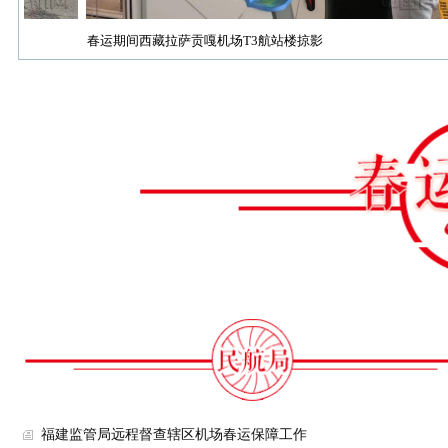
春运期间西藏拉萨贡嘎机场T3航站楼掠影
福建监管局远程督查辖区机场春运保障工作