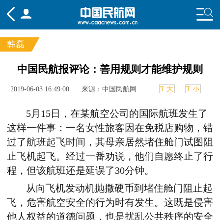
韩磊
频道
中国民航报评论：善用规则才能维护规则
头条
要闻
国内
国际
行业
2019-06-03 16:49:00
来源：中国民航网
T 大
T 小
态
航图
智库
专题
舆情
5月15日，在某航空公司的国际航班发生了
这样一件事：一名女性旅客因在免税店购物，错
过了航班起飞时间，其母亲居然堵住舱门试图阻
止飞机起飞。经过一番劝说，他们自愿终止了行
程，但该航班还是延误了30分钟。
从向飞机发动机抛撒硬币到堵住舱门阻止起
飞，危害航空安全的行为时有发生。这既是侵害
他人权益的道德问题，也是扰乱公共秩序的安全