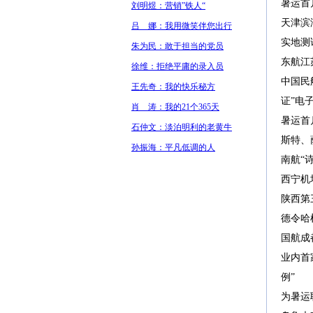
暑运首
天津滨
实地测
东航江
中国民
证”电
暑运首
斯特、
南航“
西宁机
陕西第
德令哈
国航成
业内首
例”
为暑运