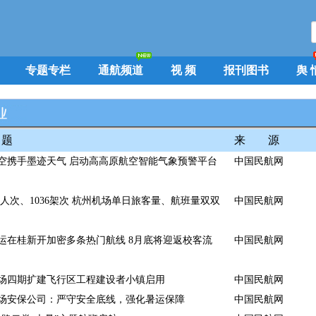
专题专栏
通航频道
视 频
报刊图书
舆 
题
来 源
空携手墨迹天气 启动高高原航空智能气象预警平台
中国民航网
69万人次、1036架次 杭州机场单日旅客量、航班量双双
中国民航网
运在桂新开加密多条热门航线 8月底将迎返校客流
中国民航网
场四期扩建飞行区工程建设者小镇启用
中国民航网
场安保公司：严守安全底线，强化暑运保障
中国民航网