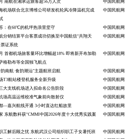
月 南航在湘承运旅客超56万人次
中国民航网
海机场联合北京博维公司研发机轮风冷降温机完成
中国民航网
试
苏：在60℃的机坪热浪里坚守
中国民航网
航分销结算平台客票成功切换至中国航信“共翔天
中国民航网
子票证系统
月 首都机场旅客量环比增幅超18% 即将新开布加勒
中国民航网
萨格勒布等全国独飞航点
诗韵南航·食韵潮汕”主题航班启航
中国民航网
场T3航站楼登机服务全新升级
中国民航网
三大支线机场进入拟命名公告阶段
中国民航网
机场高温运维校准气象前向散射仪
中国民航网
都—嘉兴航线开通 3小时直达红船故里
中国民航网
家 东航数科获“CMMI中国2026年度十大优秀实践案
中国民航网
职工解后顾之忧 东航武汉公司组织职工子女暑托班
中国民航网