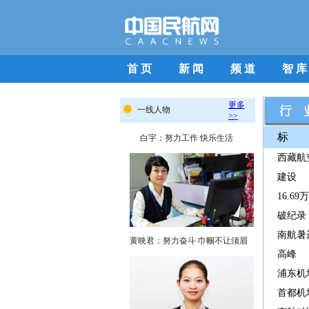
首 页
新 闻
频 道
智 库
标 
西藏航
建设
16.
破纪录
南航暑
高峰
浦东机
首都机