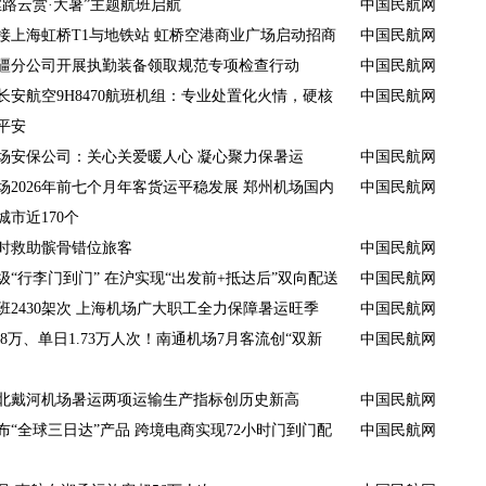
丝路云赏·大暑”主题航班启航
中国民航网
接上海虹桥T1与地铁站 虹桥空港商业广场启动招商
中国民航网
疆分公司开展执勤装备领取规范专项检查行动
中国民航网
长安航空9H8470航班机组：专业处置化火情，硬核
中国民航网
平安
场安保公司：关心关爱暖人心 凝心聚力保暑运
中国民航网
场2026年前七个月年客货运平稳发展 郑州机场国内
中国民航网
城市近170个
时救助髌骨错位旅客
中国民航网
级“行李门到门” 在沪实现“出发前+抵达后”双向配送
中国民航网
班2430架次 上海机场广大职工全力保障暑运旺季
中国民航网
.8万、单日1.73万人次！南通机场7月客流创“双新
中国民航网
北戴河机场暑运两项运输生产指标创历史新高
中国民航网
布“全球三日达”产品 跨境电商实现72小时门到门配
中国民航网