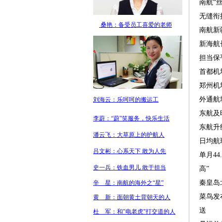
南航“
无缝衔
南航新
新海航
担当保
首都机
郑州机
外通航
东航及
东航升
日均航
单月44
高”
秦皇岛
菜鸟发
送