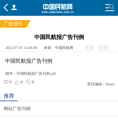
广告报价
频道
中国民航报广告刊例
头条
要闻
国内
国际
行业
2022-07-07 14:46:00
来源：中国民航网
T 大
T 小
态
航图
智库
专题
舆情
中国民航报广告刊例
附件：
中国民航报广告刊例.pdf
0
0
0
责任编辑：
linsen
推荐
网站广告刊例