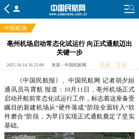
中国机场
频道
亳州机场启动常态化试运行 向正式通航迈出
关键一步
头条
要闻
国内
国际
行业
态
航图
智库
专题
舆情
2025-10-14 16:25:00
来源：中国民航网
T 大
T 小
《中国民航报》、中国民航网 记者胡夕姮
通讯员马霄航 报道：10月11日，亳州机场正式
启动开航前常态化试运行工作，标志着这座备受
瞩目的新建机场从“硬件落成”阶段全面转入“软
件磨合”阶段，为早日实现正式通航奠定了坚实
基础。