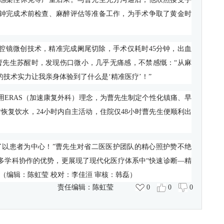
钟完成术前检查、麻醉评估等准备工作，为手术争取了黄金时
腔镜微创技术，精准完成阑尾切除，手术仅耗时
45
分钟，出血
曹先生苏醒时，发现伤口微小，几乎无痛感，不禁感慨：“从麻
技术实力让我亲身体验到了什么是‘精准医疗’！”
用
ERAS
（加速康复外科）理念，为曹先生制定个性化镇痛、早
时恢复饮水，
24
小时内自主活动，住院仅
48
小时曹先生便顺利出
了以患者为中心！”曹先生对省二医医护团队的精心照护赞不绝
多学科协作的优势，更展现了现代化医疗体系中“快速诊断—精
。（编辑：陈虹莹
校对：李佳洹
审核：韩磊）
责任编辑：
陈虹莹
0
0
0