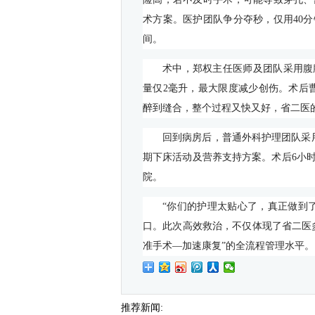
术方案。医护团队争分夺秒，仅用
40
分
间。
术中，郑权主任医师及团队采用腹
量仅
2
毫升，最大限度减少创伤。术后
醉到缝合，整个过程又快又好，省二医的
回到病房后，普通外科护理团队采
期下床活动及营养支持方案。术后
6
小
院。
“你们的护理太贴心了，真正做到
口。此次高效救治，不仅体现了省二医
准手术—加速康复”的全流程管理水平
推荐新闻: