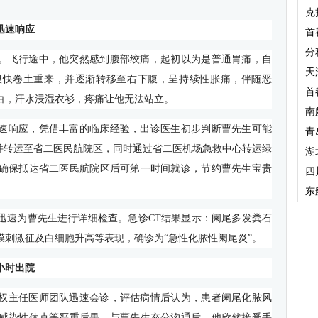
克
迅速响应
首
分
。飞行途中，他突然感到腹部绞痛，起初以为是普通胃痛，自
天
很快卷土重来，并逐渐转移至右下腹，呈持续性胀痛，伴随恶
首
白，汗水浸湿衣衫，疼痛让他无法站立。
南
速响应，凭借丰富的临床经验，出诊医生初步判断曹先生可能
青
理并转运至省二医民航院区，同时通过省二医机场急救中心转运绿
湖
确保抵达省二医民航院区后可第一时间就诊，节约曹先生宝贵
四
东
迅速为曹先生进行详细检查。急诊
CT
结果显示：阑尾多发粪石
膜刺激征及白细胞升高等表现，确诊为“急性化脓性阑尾炎”。
小时出院
权主任医师团队迅速会诊，评估病情后认为，患者阑尾化脓风
感染性休克等严重后果。与曹先生充分沟通后，他欣然接受手