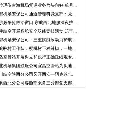
拉玛依古海机场货运业务势头向好 单月...
都机场安保公司通道管理科党支部：党...
秒必争抢救治窗口 东航西北地服深夜护...
津航空开展客舱安全双线竞技活动 筑牢...
都机场安保公司：三重赋能添动力护航...
航驻村工作队：樱桃树下种辣椒，一地...
岛空管站开展树立和践行正确政绩观专...
北机场集团航服公司宜昌空管站为贝迪...
川航空陕西分公司又开西安—阿克苏“...
航西北分公司客舱部乘务三分部党支部...