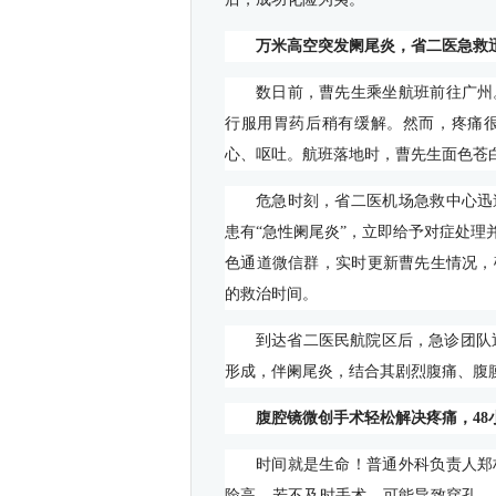
万米高空突发阑尾炎，省二医急救
数日前，曹先生乘坐航班前往广州
行服用胃药后稍有缓解。然而，疼痛
心、呕吐。航班落地时，曹先生面色苍
危急时刻，省二医机场急救中心迅
患有“急性阑尾炎”，立即给予对症处
色通道微信群，实时更新曹先生情况，
的救治时间。
到达省二医民航院区后，急诊团队
形成，伴阑尾炎，结合其剧烈腹痛、腹
腹腔镜微创手术轻松解决疼痛，
48
时间就是生命！普通外科负责人郑
险高，若不及时手术，可能导致穿孔、