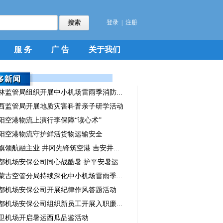
登录
|
注册
服 务
广 告
关于我们
林监管局组织开展中小机场雷雨季消防...
西监管局开展地质灾害科普亲子研学活动
阳空港物流上演行李保障“读心术”
阳空港物流守护鲜活货物运输安全
旗领航融主业 井冈先锋筑空港 吉安井...
都机场安保公司同心战酷暑 护平安暑运
蒙古空管分局持续深化中小机场雷雨季...
都机场安保公司开展纪律作风答题活动
都机场安保公司组织新员工开展入职廉...
卫机场开启暑运西瓜品鉴活动