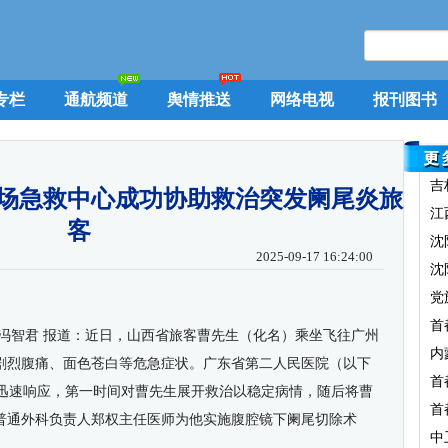
专栏
通航频道
舆情推送
网络电视
报刊图书
吉
场急救中心成功协助救治突发阑尾炎旅
江
客
沈
2025-09-17 16:24:00
沈
党
首
冯智君 报道：
近日，山西省
旅客
曹先生（化名）乘坐飞往广州
内
剧烈腹痛、面色苍白等危急症状。广东省第二人民医院（以下
首
队迅速响应，第一时间对曹先生展开救治以稳定病情，随后将曹
首
普通外科负责人郑权主任医师为他实施腹腔镜下阑尾切除术
中