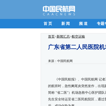
首 页
新 闻
频 道
专题
首页
>
新闻汇总
>
航空运输
广东省第二人民医院机
来源：
中国民航网
《中国民航报》、中国民航网 记者
的航班时，急性阑尾炎突然发作，出现
简称 “省二医”）机场急救中心医护团
先生安全转运至省二医民航院区，通过
后，成功化险为夷。