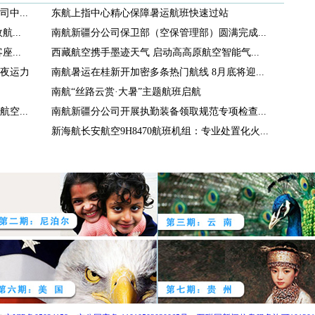
中...
东航上指中心精心保障暑运航班快速过站
...
南航新疆分公司保卫部（空保管理部）圆满完成...
...
西藏航空携手墨迹天气 启动高高原航空智能气...
夜运力
南航暑运在桂新开加密多条热门航线 8月底将迎...
南航“丝路云赏·大暑”主题航班启航
空...
南航新疆分公司开展执勤装备领取规范专项检查...
新海航长安航空9H8470航班机组：专业处置化火...