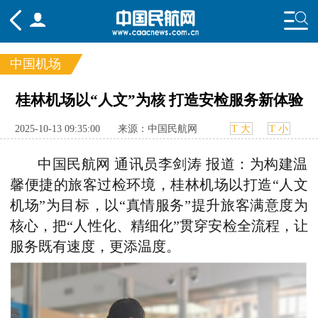
中国机场
频道
桂林机场以“人文”为核 打造安检服务新体验
头条
要闻
国内
国际
行业
2025-10-13 09:35:00
来源：中国民航网
T 大
T 小
态
航图
智库
专题
舆情
中国民航网 通讯员李剑涛 报道：为构建温
馨便捷的旅客过检环境，桂林机场以打造“人文
机场”为目标，以“真情服务”提升旅客满意度为
核心，把“人性化、精细化”贯穿安检全流程，让
服务既有速度，更添温度。