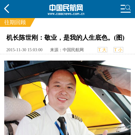
往期回顾
机长陈世刚：敬业，是我的人生底色。(图)
频道
头条
要闻
国内
国际
行业
2015-11-30 15:03:00
来源：中国民航网
T 大
T 小
动态
直播
航图
智库
专题
频
投诉