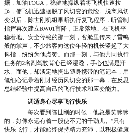
据，加油TOGA，稳健地操纵着将飞机快速拉
起，使飞机迅速摆脱了风切变的危险。脱离风切
变以后，陈世刚机组果断执行复飞程序，听管制
指挥再次建立RW01盲降，正常落地。在飞机平
稳着地、安全停稳的那一刻，客舱里传来了雷鸣
般的掌声，不少旅客向这位年轻的机长竖起了大
拇指，纷纷为他点赞。而那一刻，与他共同执行
任务的2名副驾驶背心已经湿透，手心也满是汗
水。而他，却淡定地掏出随身携带的笔记本，用
笔细心记录着刚才经历风切变的那一幕，在反思
总结经验中提高自己的飞行技术和应变能力。
调适身心尽享飞行快乐
每次看到陈世刚的时候，他总是笑眯眯
的，好像永远有着一股使不完的干劲儿。"只有
快乐飞行，才能始终保持精力充沛，以积极健康