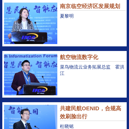
南京临空经济区发展规划
夏黎明
航空物流数字化
菜鸟物流云业务拓展总监 霍洪
江
共建民航OENID，合规高
效刷脸出行
杜晓铭