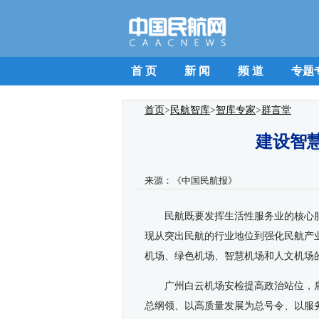
首 页
新 闻
频 道
专题
首页
>
民航智库
>
智库专家
>
群言堂
建设智
来源：
《中国民航报》
民航既要发挥生活性服务业的核心
现从突出民航的行业地位到强化民航产
机场、绿色机场、智慧机场和人文机场的
广州白云机场安检提高政治站位，
总纲领、以高质量发展为总号令、以服