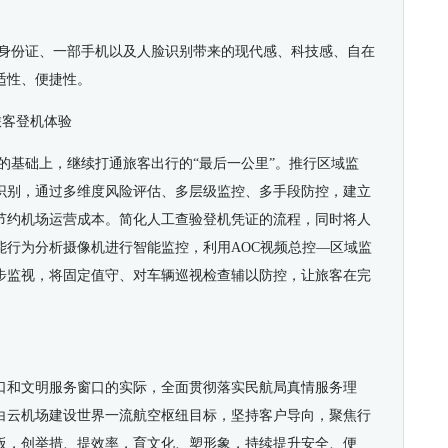
张身份证、一部手机以及人脸识别带来的现代感、科技感、自在
适性、便捷性。
旅客登机体验
检的基础上，继续打通旅客出行的“最后一公里”。推行区域监
识别，通过多维度风险评估、多层级监控、多手段防控，建立
节约机场运营成本。简化人工查验登机凭证的流程，同时将人
能行为分析摄像机进行智能监控，利用AOC视频总控—区域监
步监视，将固定值守、对车辆巡视检查辅以防控，让旅客在完
口和文明服务窗口的实际，全面贯彻落实民航局真情服务理
白云机场建设世界一流航空枢纽目标，坚持客户导向，聚焦行
板，创举措、提效率，育文化、塑形象，持续提升安全、便