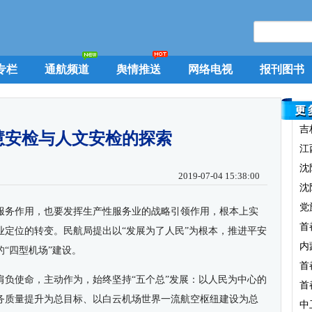
专栏
通航频道
舆情推送
网络电视
报刊图书
吉
慧安检与人文安检的探索
江
沈
2019-07-04 15:38:00
沈
党
服务作用，也要发挥生产性服务业的战略引领作用，根本上实
首
业定位的转变。民航局提出以“发展为了人民”为根本，推进平安
内
“四型机场”建设。
首
肩负使命，主动作为，始终坚持“五个总”发展：以人民为中心的
首
务质量提升为总目标、以白云机场世界一流航空枢纽建设为总
中