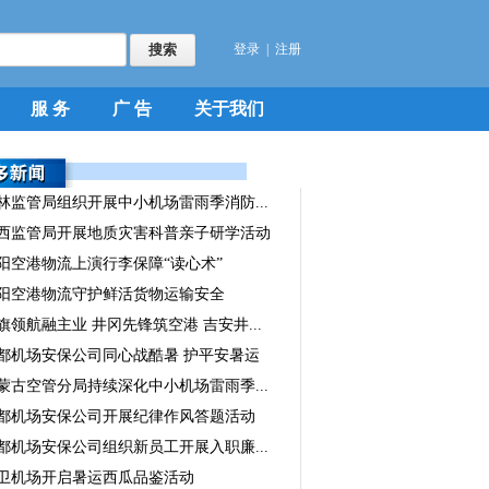
登录
|
注册
服 务
广 告
关于我们
林监管局组织开展中小机场雷雨季消防...
西监管局开展地质灾害科普亲子研学活动
阳空港物流上演行李保障“读心术”
阳空港物流守护鲜活货物运输安全
旗领航融主业 井冈先锋筑空港 吉安井...
都机场安保公司同心战酷暑 护平安暑运
蒙古空管分局持续深化中小机场雷雨季...
都机场安保公司开展纪律作风答题活动
都机场安保公司组织新员工开展入职廉...
卫机场开启暑运西瓜品鉴活动