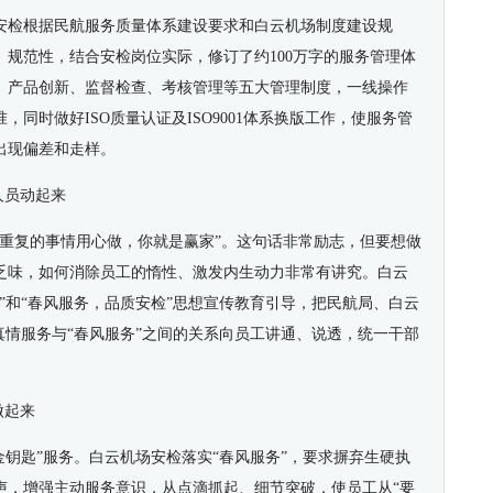
安检根据民航服务质量体系建设要求和白云机场制度建设规
规范性，结合安检岗位实际，修订了约100万字的服务管理体
、产品创新、监督检查、考核管理等五大管理制度，一线操作
同时做好ISO质量认证及ISO9001体系换版工作，使服务管
出现偏差和走样。
人员动起来
；重复的事情用心做，你就是赢家”。这句话非常励志，但要想做
乏味，如何消除员工的惰性、激发内生动力非常有讲究。白云
”和“春风服务，品质安检”思想宣传教育引导，把民航局、白云
真情服务与“春风服务”之间的关系向员工讲通、说透，统一干部
。
做起来
“金钥匙”服务。白云机场安检落实“春风服务”，要求摒弃生硬执
声，增强主动服务意识，从点滴抓起、细节突破，使员工从“要