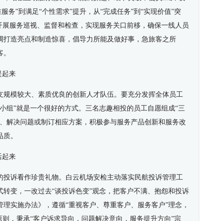
服务”到满足“个性需求”提升，从“完成任务”到“实现价值”突
续开展服务巡视、监督和检查，实现服务关口前移，确保一线人员
调打造亮点和制造惊喜，倡导力所能及做好事，急旅客之所
客。
提起来
支规模较大、素质优良的创新人才队伍。要充分发挥全体员工
小组”就是一个很好的方式。三名志趣相投的员工自愿组成“三
题、解决问题或制订相应方案，积极参与服务产品创新和服务改
品质。
活起来
的投诉看作珍贵礼物。白云机场安检主动落实民航投诉管理工
式转变，一改过去“谈投诉色变”观念，把客户不满、抱怨和投诉
管理实施办法》，遵循“重视客户、尊重客户、服务客户”理念，
原则，秉承“客户诉求导向，问题解决意向，服务提升方向”宗