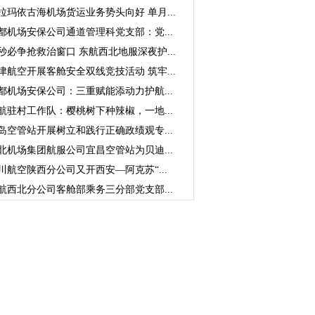
拉玛依古海机场货运业务势头向好 单月...
都机场安保公司通道管理科党支部：党...
秒必争抢救治窗口 东航西北地服深夜护...
津航空开展客舱安全双线竞技活动 筑牢...
都机场安保公司：三重赋能添动力护航...
航驻村工作队：樱桃树下种辣椒，一地...
岛空管站开展树立和践行正确政绩观专...
北机场集团航服公司宜昌空管站为贝迪...
川航空陕西分公司又开西安—阿克苏“...
航西北分公司客舱部乘务三分部党支部...