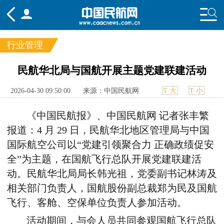
行业管理
频道
民航华北局与国航开展主题党建联建活动
头条
要闻
国内
国际
行业
2026-04-30 09:50:00
来源：中国民航网
T 大
T 小
态
航图
智库
专题
舆情
《
中国民航报
》、
中国民航网
记者
张丰繁
报道：
4 月 29 日，民航华北地区管理局与中国
国际航空
公司
以“党建引领聚合力 正确政绩促安
全”为主题，在国航飞行总队开展党建联建活
动。民航华北局局长韩光祖，党委副书记林涛及
相关部门负责人，国航股份副总裁郑为民及国航
飞行、客舱、空保单位负责人参加活动。
活动期间，与会人员共同参观国航飞行总队