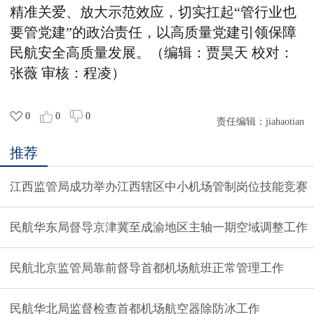
精准关爱、放大示范效应，切实扛起“管行业也
要管党建”的政治责任，以高质量党建引领保障
民航安全高质量发展。
（编辑：
贾昊天
校对：
张薇
审核
：
程凌
）
0
0
0
责任编辑：
jiahaotian
推荐
江西监管局成功举办江西辖区中小机场管制岗位技能竞赛
民航华东局督导京津冀至成渝地区主轴一期空域调整工作
民航北京监管局靠前督导首都机场航班正常管理工作
民航华北局监督检查首都机场航空器除防冰工作