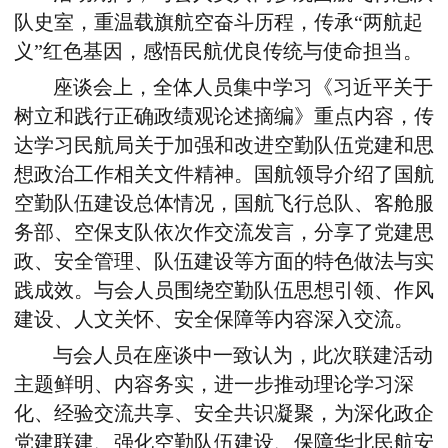
队史室，重温载旗航空奋斗历程，传承“两航起
义”红色基因，感悟民航优良传统与使命担当。
座谈会上，全体人员集中学习《习近平关于
树立和践行正确政绩观论述摘编》重点内容，传
达学习民航局关于加强和改进空勤队伍党建和思
想政治工作相关文件精神。
国航领导
介绍
了
国航
空勤队伍建设总体情况，国航飞行总队、客舱服
务部、空保支队依次作交流发言，分享
了
党建思
政、安全管理、队伍建设等方面的特色做法与实
践成效。与会人员围绕空勤队伍思想引领、作风
建设、人文关怀、安全保障等内容深入交流。
与会人员在座谈中一致认为
，此次联建活动
主题鲜明、内容务实
，
进一步推动理论学习深
化、经验交流共享、安全共识凝聚，为深化政企
党建联建、强化空勤队伍建设、保障华北民航安