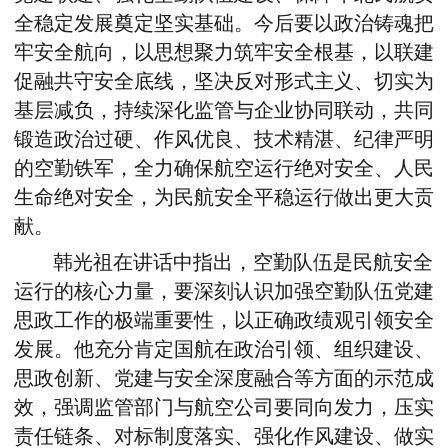
全稳定发展奠定坚实基础。
今后
要以政治铸魂把
牢安全航向，以思想聚力筑牢安全根基，以联建
促融共守安全底线，坚决反对形式主义、切实为
基层减负，持续深化监管与企业协同联动，共同
锻造政治过硬、作风优良、技术精湛、纪律严明
的空勤铁军，全力确保航空运行绝对安全、人民
生命绝对安全，为民航安全平稳运行
做出
更大贡
献。
韩光祖在讲话中指出，空勤队伍是民航安全
运行的核心力量，要深刻认识加强空勤队伍党建
思政工作的极端重要性，以正确政绩观引领安全
发展。他充分肯定国航在政治引领、组织建设、
思政创新、党建与安全深度融合等方面的示范成
效，强调监管部门与航空公司要同向发力，压实
责任链条、对标制度落实、强化作风建设、做实