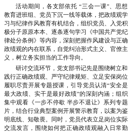
活动期间，各支部依托 “三会一课”、思想
教育进班组、党员下沉一线等载体，把政绩观学
习与纪律作风教育有机结合，组织党员、入党积
极分子原原本本、逐条逐句学习《中国共产党纪
律处分条例》等内容，深刻把握作风建设与正确
政绩观的内在联系，自觉纠治形式主义、官僚主
义，树立务实担当的工作导向。
研讨交流环节
，党支部书记
先是
围绕
树立和
践行正确政绩观、严守纪律规矩、立足安保岗位
履职尽责开展专题授
课，引导党员认清“安全是
最大政绩、实干是最好政绩”的深刻内涵；组织
集中观看《一步不停歇 半步不退让》
系列专题
片，结合行业典型案例开展警示教育，以案为鉴
明底线、知敬畏。同时，党员
代表
立足岗位实际
交流发言，围绕如何把正确政绩观融入日常勤