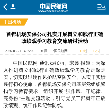
中国机场
频道
首都机场安保公司扎实开展树立和践行正确
政绩观学习教育交流研讨活动
头条
要闻
国内
国际
行业
态
航图
智库
专题
舆情
2026-05-21 14:55:00
来源：中国民航网
T 大
T 小
中国民航网 通讯员
张丽、宋鑫 报道：为深
入推进树立和践行正确政绩观学习教育走深走
实，切实以过硬作风护航空防安全、以实干实绩
践行初心使命，首都机场安保公司基层党组织紧
扣学习教育要求，组织开展“强作风、守纪律、
亮身份”主题交流活动，引导党员干部树牢正确
政绩观、筑牢作风纪律防线。