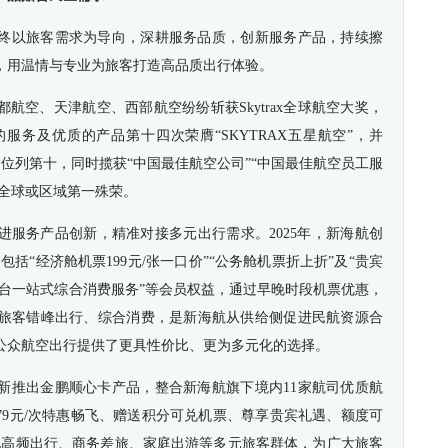
终以旅客需求为导向，深耕服务品质，创新服务产品，持续擦
，用温情与专业为旅客打造高品质出行体验。
都航空、天津航空、西部航空纷纷斩获Skytrax全球航空大奖，
服务及优质的产品第十四次荣膺“SKYTRAX五星航空”，并
名中位列第十，同时揽获“中国最佳航空公司”“中国最佳航空员工服
项全球或区域第一殊荣。
进服务产品创新，精准对接多元出行需求。2025年，新海航创
包括“经济舱机票199元/张一口价”“公务舱机票折上折”及“贵宾
平台一站式综合消费服务”等会员权益，通过早晚时段机票优惠，
旅客错峰出行、综合消费，是新海航从供给侧促进民航资源合
公众航空出行提供了更具性价比、更为多元化的选择。
新推出金鹏顺心卡产品，整合新海航旗下境内11家航司优质航
79元/次特惠畅飞、赠送积分可兑机票、尊享贵宾礼遇、额度可
配高频出行、商务差旅、家庭出游等多元旅客群体，为广大旅客