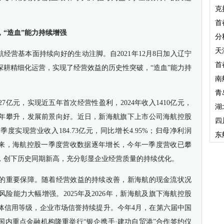
克
首
“造血”能力持续增强
分
天
航经营基本面持续向好的生动注脚。自2021年12月8日加入辽宁
首
深耕精细化运营，实现了经营效益的历史性突破，“造血”能力持
南
青
27亿元，实现近五年首次经营性盈利，2024年收入1410亿元，
湖
业绩逐年攀升，发展前景向好。近日，新海航旗下上市公司海航控股
四
一季度实现营业收入184.73亿元，同比增长4.95%；归母净利润
东
。近四年来，海航控股一季度营收数据逐年增长，今年一季度营收已攀
，创下历史同期新高，充分彰显企业经营质量的持续优化。
的重要保障。随着经营效益的持续改善，新海航的现金流状况
险能力大幅增强。2025年及2026年，新海航及旗下海航控股
主体信用等级，企业市场信誉持续提升。今年4月，在第六届中国
国内重点金融机构隆重举行“银企携手·建功自贸港”合作签约仪