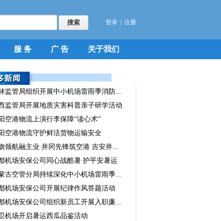
登录
|
注册
服 务
广 告
关于我们
林监管局组织开展中小机场雷雨季消防...
西监管局开展地质灾害科普亲子研学活动
阳空港物流上演行李保障“读心术”
阳空港物流守护鲜活货物运输安全
旗领航融主业 井冈先锋筑空港 吉安井...
都机场安保公司同心战酷暑 护平安暑运
蒙古空管分局持续深化中小机场雷雨季...
都机场安保公司开展纪律作风答题活动
都机场安保公司组织新员工开展入职廉...
卫机场开启暑运西瓜品鉴活动