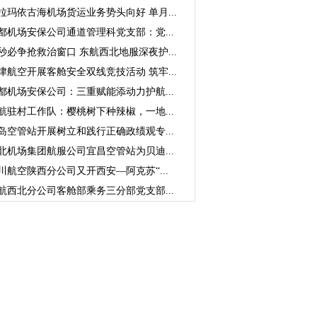
拉玛依古海机场货运业务势头向好 单月...
都机场安保公司通道管理科党支部：党...
秒必争抢救治窗口 东航西北地服深夜护...
津航空开展客舱安全双线竞技活动 筑牢...
都机场安保公司：三重赋能添动力护航...
航驻村工作队：樱桃树下种辣椒，一地...
岛空管站开展树立和践行正确政绩观专...
北机场集团航服公司宜昌空管站为贝迪...
川航空陕西分公司又开西安—阿克苏“...
航西北分公司客舱部乘务三分部党支部...