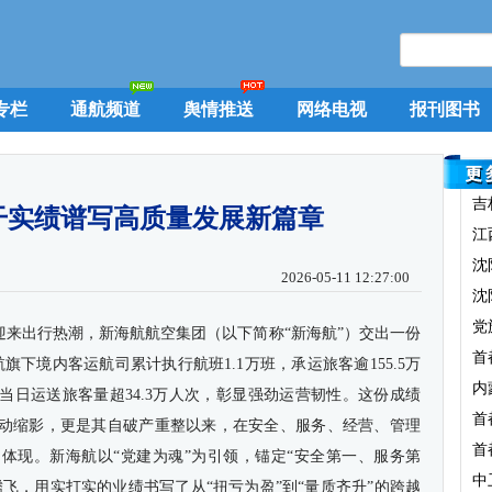
专栏
通航频道
舆情推送
网络电视
报刊图书
吉
干实绩谱写高质量发展新篇章
江
沈
2026-05-11 12:27:00
沈
党
市场迎来出行热潮，新海航航空集团（以下简称“新海航”）交出一份
首
旗下境内客运航司累计执行航班1.1万班，承运旅客逾155.5万
内
当日运送旅客量超34.3万人次，彰显强劲运营韧性。这份成绩
首
动缩影，更是其自破产重整以来，在安全、服务、经营、管理
首
体现。新海航以“党建为魂”为引领，锚定“安全第一、服务第
中
飞，用实打实的业绩书写了从“扭亏为盈”到“量质齐升”的跨越