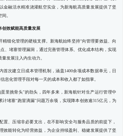
以金融活水精准浇灌航空实业，为新海航高质量发展提供了坚
空间。
本创效赋能高质量发展
开精细化管理的硬核支撑。新海航始终坚持“向管理要效益、向
痛点、堵塞管理漏洞，通过完善管理体系、优化成本结构，实现
质量发展注入内生动力。
内首次建立日成本管理机制，涵盖1400余项成本数据单元，日
运用信息化管理手段对每一天的成本和收入都了如指掌。
“鸡蛋里挑骨头”的劲头，四年多来，新海航针对生产运行管理中
累计堵塞“跑冒滴漏”问题万余项，实现降本创效逾315亿元，为
配置、压缩非必要支出，在不影响安全与服务品质的前提下，
理效能转化为经营效益，为企业持续盈利、稳健发展提供了坚