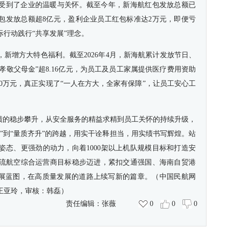
受到了企业的温暖与关怀。截至今年，新海航红包发放总额已
轮红包发放总额超8亿元，盈利企业员工红包标准达2万元，即便亏
际行动践行“共享发展”理念。
新增方大特色福利。截至2026年4月，新海航累计发放节日、
“孝敬父母金”超8.16亿元，为员工及员工家属提供医疗费用资助
000万元，真正实现了“一人在方大，全家有保障”，让员工安心工
业绩的稳步攀升，从安全服务的精益求精到员工关怀的持续升级，
”到“量质齐升”的跨越，用实干诠释担当，用实绩书写辉煌。站
姿态、更强劲的动力，向着1000架以上机队规模目标和打造安
流航空综合运营商目标稳步迈进，紧扣交通强国、海南自贸港
发展蓝图，在高质量发展的道路上续写新的篇章。（中国民航网
王亚玲，审核：韩磊）
责任编辑：
张薇
0
0
0