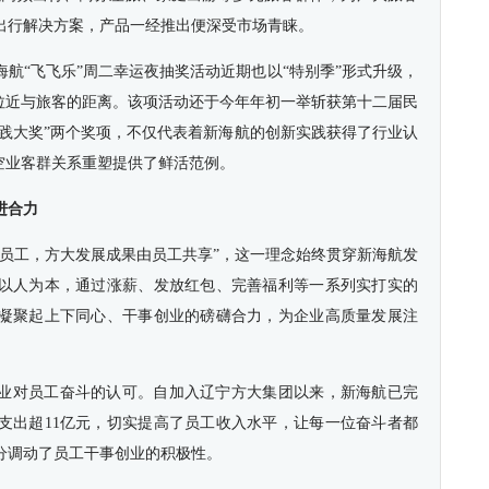
出行解决方案，产品一经推出便深受市场青睐。
新海航“飞飞乐”周二幸运夜抽奖活动近期也以“特别季”形式升级，
，拉近与旅客的距离。该项活动还于今年年初一举斩获第十二届民
实践大奖”两个奖项，不仅代表着新海航的创新实践获得了行业认
空业客群关系重塑提供了鲜活范例。
进合力
靠员工，方大发展成果由员工共享”，这一理念始终贯穿新海航发
以人为本，通过涨薪、发放红包、完善福利等一系列实打实的
凝聚起上下同心、干事创业的磅礴合力，为企业高质量发展注
业对员工奋斗的认可。自加入辽宁方大集团以来，新海航已完
支出超11亿元，切实提高了员工收入水平，让每一位奋斗者都
分调动了员工干事创业的积极性。