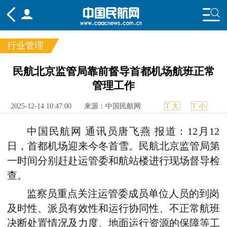
行业管理
频道
民航北京监管局靠前督导首都机场航班正常
管理工作
头条
要闻
国内
国际
行业
态
航图
智库
专题
舆情
2025-12-14 10:47:00
来源：中国民航网
T 大
T 小
中国民航网 通讯员唐飞燕 报道：12月12
日，首都机场迎来今冬首雪。民航北京监管局第
一时间分别赶赴运管委和航站楼进行现场督导检
查。
监察员重点关注运管委成员单位人员的到岗
及时性、派员有效性和运行协同性、不正常航班
决断处置情况及力度、地面运行资源的保障等工