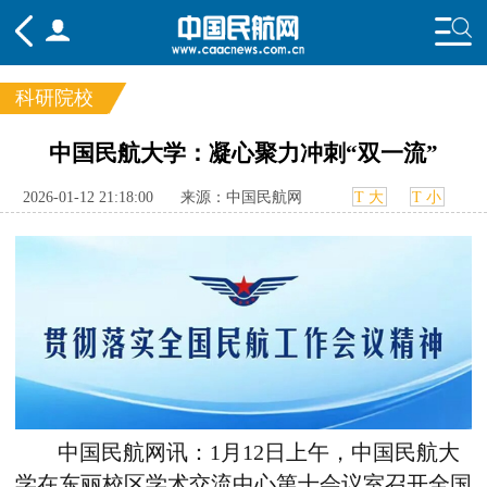
科研院校
频道
中国民航大学：凝心聚力冲刺“双一流”
头条
要闻
国内
国际
行业
2026-01-12 21:18:00
来源：中国民航网
T 大
T 小
态
航图
智库
专题
舆情
中国民航网讯：1
月
12
日上午，中国民航大
学在东丽校区学术交流中心第十会议室召开全国