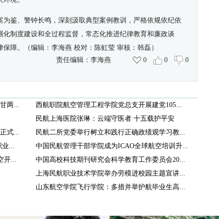
案为鉴、警钟长鸣，深刻汲取典型案例教训，严格依规依纪依
强化制度建设和全过程监督，常态化推进纪律教育和廉政谈
律保障。
（编辑：李海燕
校对：陈虹莹
审核：韩磊）
责任编辑：
李海燕
0
0
0
两...
西航职院航空管理工程学院党总支开展建党105...
民航上海医院张琳：云端守医者 十五载护平安
式...
民航二所党委举行树立和践行正确政绩观学习教...
...
中国民航管理干部学院成为ICAO全球航空培训升...
...
中国高校科技期刊研究会科学教育工作委员会20...
上海民航职业技术学院举办劳模进校园主题宣讲...
山东航空学院飞行学院：多措并举护航毕业生高...