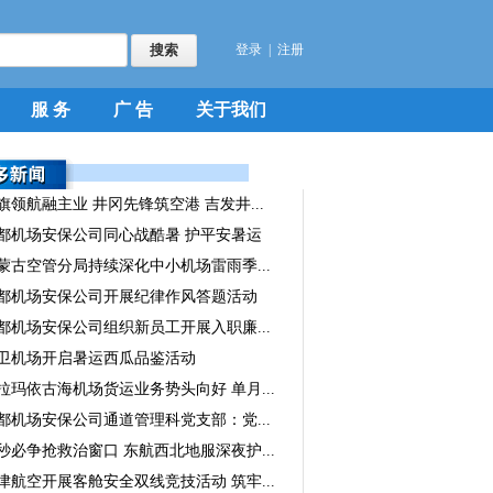
登录
|
注册
服 务
广 告
关于我们
旗领航融主业 井冈先锋筑空港 吉发井...
都机场安保公司同心战酷暑 护平安暑运
蒙古空管分局持续深化中小机场雷雨季...
都机场安保公司开展纪律作风答题活动
都机场安保公司组织新员工开展入职廉...
卫机场开启暑运西瓜品鉴活动
拉玛依古海机场货运业务势头向好 单月...
都机场安保公司通道管理科党支部：党...
秒必争抢救治窗口 东航西北地服深夜护...
津航空开展客舱安全双线竞技活动 筑牢...