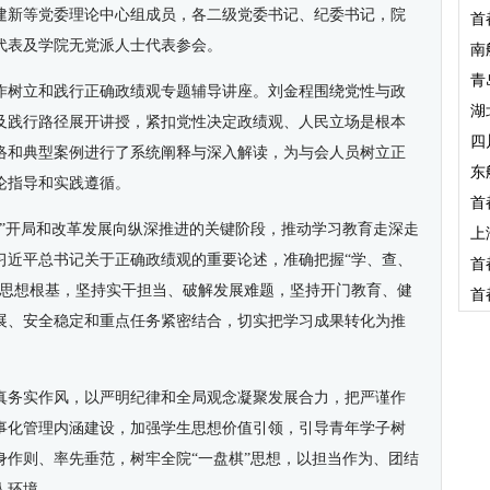
建新等党委理论中心组成员，各二级党委书记、纪委书记，院
首
代表及学院无党派人士代表参会。
南
青
作树立和践行正确政绩观专题辅导讲座。刘金程围绕党性与政
湖
及践行路径展开讲授，紧扣党性决定政绩观、人民立场是根本
四
络和典型案例进行了系统阐释与深入解读，为与会人员树立正
东
论指导和实践遵循。
首
五”开局和改革发展向纵深推进的关键阶段，推动学习教育走深走
上
习近平总书记关于正确政绩观的重要论述，准确把握“学、查、
首
牢思想根基，坚持实干担当、破解发展难题，坚持开门教育、健
首
展、安全稳定和重点任务紧密结合，切实把学习成果转化为推
真务实作风，以严明纪律和全局观念凝聚发展合力，把严谨作
事化管理内涵建设，加强学生思想价值引领，引导青年学子树
身作则、率先垂范，树牢全院“一盘棋”思想，以担当作为、团结
人环境。