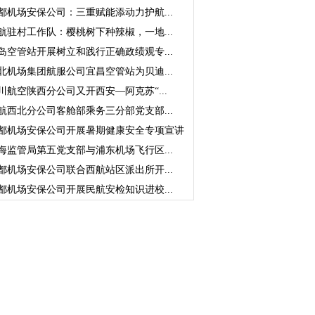
都机场安保公司：三重赋能添动力护航...
航驻村工作队：樱桃树下种辣椒，一地...
岛空管站开展树立和践行正确政绩观专...
北机场集团航服公司宜昌空管站为贝迪...
川航空陕西分公司又开西安—阿克苏“...
航西北分公司客舱部乘务三分部党支部...
都机场安保公司开展暑期健康安全专项宣讲
海监管局第五党支部与浦东机场飞行区...
都机场安保公司联合西航站区派出所开...
都机场安保公司开展民航安检知识进校...