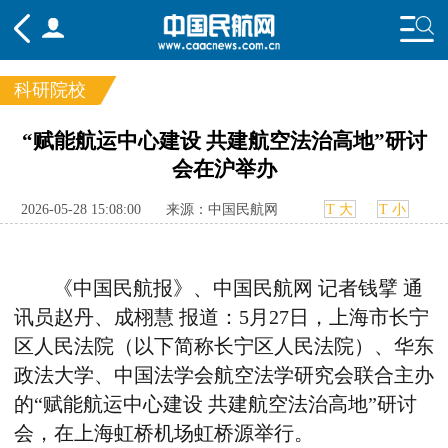
科研院校
频道
“赋能航运中心建设 共建航空法治高地”研讨
会在沪举办
头条
要闻
国内
国际
行业
态
航图
智库
专题
舆情
2026-05-28 15:08:00
来源：中国民航网
T 大
T 小
《中国民航报》、中国民航网 记者钱擘 通
讯员赵丹、成栩慧 报道：
5
月
27
日，上海市长宁
区人民法院（以下简称长宁区人民法院）、华东
政法大学、中国法学会航空法学研究会联合主办
的“赋能航运中心建设 共建航空法治高地”研讨
会，在上海虹桥机场虹桥源举行。