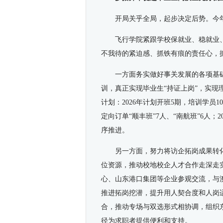
开局关乎全局，起步决定后势。今
飞行学院紧跟学校保就业、稳就业
不我待的紧迫感、抓铁有痕的责任心，
一方面务实做好事关发展的各项基础
训，真正实现毕业生“持证上岗”，实
计划：2026年计划开班5期，培训学员
定向订单“顺丰班”7人、“南航班”6人；2
序推进。
另一方面，努力将访企拓岗成果转
位资源，推动校地校企人才合作走深走
心、山东港口集团等企业参观交流，与
推进拓岗挖潜，提升用人契合度和人岗
合，推动专场与双选形式相协调，组织
径为求职者提供便利和支持。