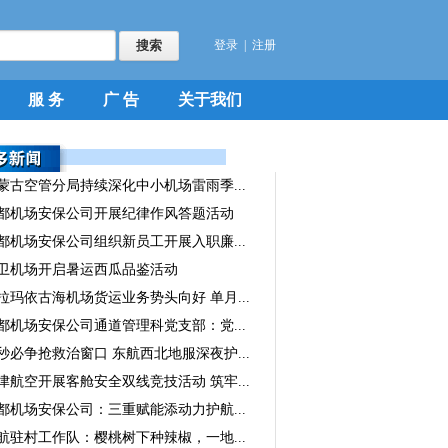
登录
|
注册
服 务
广 告
关于我们
蒙古空管分局持续深化中小机场雷雨季...
都机场安保公司开展纪律作风答题活动
都机场安保公司组织新员工开展入职廉...
卫机场开启暑运西瓜品鉴活动
拉玛依古海机场货运业务势头向好 单月...
都机场安保公司通道管理科党支部：党...
秒必争抢救治窗口 东航西北地服深夜护...
津航空开展客舱安全双线竞技活动 筑牢...
都机场安保公司：三重赋能添动力护航...
航驻村工作队：樱桃树下种辣椒，一地...