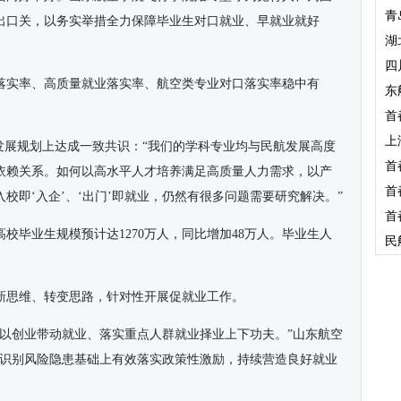
青
出口关，以务实举措全力保障毕业生对口就业、早就业就好
湖
四
落实率、高质量就业落实率、航空类专业对口落实率稳中有
东
首
上
发展规划上达成一致共识：“我们的学科专业均与民航发展高度
首
依赖关系。如何以高水平人才培养满足高质量人力需求，以产
首
校即‘入企’、‘出门’即就业，仍然有很多问题需要研究解决。”
首
高校毕业生规模预计达1270万人，同比增加48万人。毕业生人
民
新思维、转变思路，针对性开展促就业工作。
、以创业带动就业、落实重点人群就业择业上下功夫。”山东航空
准识别风险隐患基础上有效落实政策性激励，持续营造良好就业