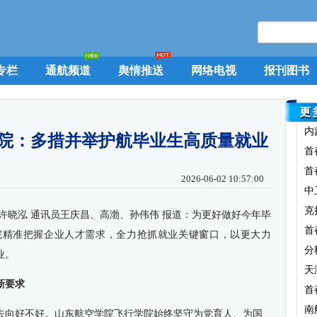
专栏
通航频道
舆情推送
网络电视
报刊图书
内
院：多措并举护航毕业生高质量就业
首
首
2026-06-02 10:57:00
中
克
许晓泓 通讯员王庆昌、高渤、孙伟伟 报道：为更好做好今年毕
首
院精准把握企业人才需求，全力抢抓就业关键窗口，以更大力
分
业。
天
新要求
首
南
去向好不好。山东航空学院飞行学院始终坚守为党育人、为国