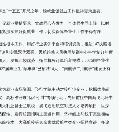
年是“十五五”开局之年，稳就业促就业工作显得更为重要。
、促就业举措要求，党政同心齐发力，全体师生同上阵，以时
抓紧抓实抓好促就业工作，切实保障毕业生工作平稳有序。
性根本工作。用好行业实训平台和培训资质，推进147执照培
现理论和实践双优双强。民航维修人员执照培训中心科学制订年度
100人。发挥比较优势，拓展机务订单培养规模：2026届毕业生
027届毕业生“顺丰班”已招聘14人，“南航班”“川航班”建设正有
化为就业市场资源。飞行学院主动对接行业企业，挖掘优质岗
实。高标准开展“优企引才”专项行动，先后前往中国商飞北研中
澳大利亚昆士兰航校、翼飞通用航空对接人才培养项目，纵深
适配性。发挥校园招聘主渠道作用，坚持线上与线下渠道相结
东航技术、大高航校等10余家优质航空类企业招聘宣讲，多途