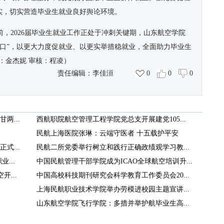
实，切实营造毕业生就业良好舆论环境。
，2026届毕业生就业工作正处于冲刺关键期，山东航空学院
窗口”，以更大力度促就业、以更实举措稳就业，全面助力毕业生
：金杰妮 审核：程凌
）
责任编辑：
李佳洹
0
0
0
两...
西航职院航空管理工程学院党总支开展建党105...
民航上海医院张琳：云端守医者 十五载护平安
式...
民航二所党委举行树立和践行正确政绩观学习教...
...
中国民航管理干部学院成为ICAO全球航空培训升...
...
中国高校科技期刊研究会科学教育工作委员会20...
上海民航职业技术学院举办劳模进校园主题宣讲...
山东航空学院飞行学院：多措并举护航毕业生高...