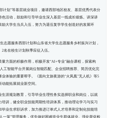
西部计划”等基层就业项目，邀请西部地区校友、基层优秀代表分
特色活动，鼓励和引导毕业生深入基层一线成长锻炼。讲深讲
鼓励大学生当兵入伍，努力为退伍复学学生创造好的发展环
学生志愿服务西部计划和山东省大学生志愿服务乡村振兴计划，
、2名在校生计划秋季应征入伍。
量方面的积极作用，积极开发“AI+专业”融合课程，探索构
托人工智能平台开展岗位智能匹配、企业招聘推荐、简历优化完
业体验的重要帮手。《面向文旅夜游的“火凤凰”无人机》等5
新动能拓展就业新空间。
业生涯规划教育，引导毕业生理性务实选择职业和岗位，以就
力培训，健全职业技能周期性培训体系，推动理论学习与实习
和毕业生求职诉求，加力推进订单式人才培养和定制化技能培
一人一策”管理服务，优先做好困难毕业生群体就业。强化督促检