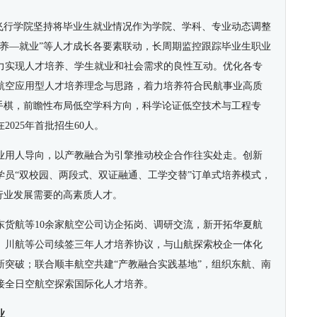
”飞行学院坚持将毕业生就业情况作为学院、学科、专业动态调整
培养—就业”等人才成长各要素联动，长周期监控跟踪毕业生职业
力实现人才培养、学生就业和社会需求的良性互动。优化各专
航空应用型人才培养理念与思路，着力培养符合民航事业高质
先手棋，前瞻性布局低空学科方向，科学论证低空技术与工程专
025年首批招生60人。
业用人导向，以产教融合为引擎推动校企合作往实处走。创新
学员“双校园、两段式、双证融通、工学交替”订单式培养模式，
行业发展需要的高素质人才。
东货航等10余家航空公司访企拓岗、调研交流，新开拓华夏航
、川航等公司续签三年人才培养协议，与山航探索校企一体化
新突破；联合顺丰航空共建“产教融合实践基地”，组织东航、南
接全日空航空探索国际化人才培养。
业