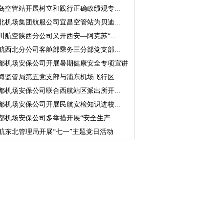
岛空管站开展树立和践行正确政绩观专...
北机场集团航服公司宜昌空管站为贝迪...
川航空陕西分公司又开西安—阿克苏“...
航西北分公司客舱部乘务三分部党支部...
都机场安保公司开展暑期健康安全专项宣讲
海监管局第五党支部与浦东机场飞行区...
都机场安保公司联合西航站区派出所开...
都机场安保公司开展民航安检知识进校...
都机场安保公司多举措开展“安全生产...
航东北管理局开展“七一”主题党日活动