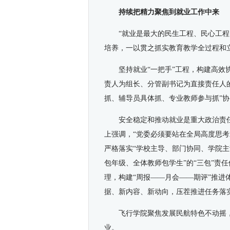
持续把精力聚焦到就业工作中来
“就业是最大的民生工程、民心工
培养，一以贯之抓实教育教学全过程和
坚持就业“一把手”工程，构建高
责人为组长、分管副书记为直接责任人
抓、辅导员具体抓、专业教师参与抓”
安全稳定和推动就业是重大政治责
上强调，“党委必须要站在全局高度思
严格落实“学校主导、部门协同、学院主
包年级、全体教师包学生”的“三包”责
理，构建“周报——月会——期评”推
据、新内容、新动向，压茬推进任务落
飞行学院聚焦发展民航特色不动摇
业。