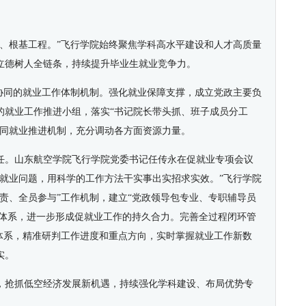
程、根基工程。”飞行学院始终聚焦学科高水平建设和人才高质量
立德树人全链条，持续提升毕业生就业竞争力。
效协同的就业工作体制机制。强化就业保障支撑，成立党政主要负
的就业工作推进小组，落实“书记院长带头抓、班子成员分工
协同就业推进机制，充分调动各方面资源力量。
任。山东航空学院飞行学院党委书记任传永在促就业专项会议
考就业问题，用科学的工作方法干实事出实招求实效。”飞行学院
责、全员参与”工作机制，建立“党政领导包专业、专职辅导员
任体系，进一步形成促就业工作的持久合力。完善全过程闭环管
进体系，精准研判工作进度和重点方向，实时掌握就业工作新数
实。
，抢抓低空经济发展新机遇，持续强化学科建设、布局优势专