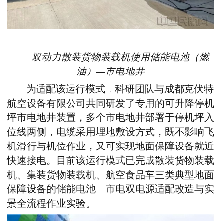
双动力
散装货物装载机
使用储能电池（燃
油）—市电地井
为适配该运行模式，科研团队与成都克伏特
航空设备有限公司共同研发了专用的可升降停
机
坪市电地井装置
，
多个市电地井部署于停机坪入
位线两侧，电缆采用埋地敷设方式，
既不影响飞
机滑行与机位作业，又
可实现地面保障设备就近
快速接电。目前该运行模式已完成散装货物装载
机、集装货物装载机、航空食品车三类典型地面
保障设备的
储能电池—
市电双电源适配改造与实
景全流程作业实验。