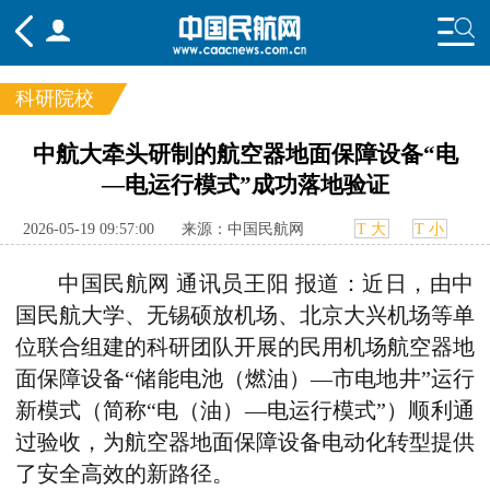
科研院校
频道
中航大牵头研制的航空器地面保障设备“电
—电运行模式”成功落地验证
头条
要闻
国内
国际
行业
态
航图
智库
专题
舆情
2026-05-19 09:57:00
来源：中国民航网
T 大
T 小
中国民航网 通讯员王阳 报道：
近日，由中
国民航大学、无锡硕放机场、北京大兴机场等单
位联合组建
的科研
团队
开展的民用机场航空器地
面保障设备“储能电池（燃油）
—
市电地井”运行
新模式
（简称“电（油）—电运行模式”）
顺利通
过验收，为航空器地面保障设备电动化转型提供
了安全高效的新路径。