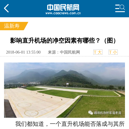
温新寿
频道
影响直升机场的净空因素有哪些？（图）
头条
要闻
国内
国际
行业
2018-06-01 13:55:00
来源：中国民航网
T 大
T 小
态
航图
智库
专题
舆情
我们都知道，一个直升机场能否落成与其所