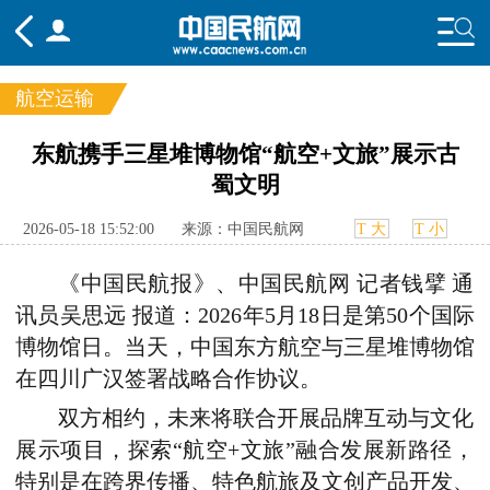
航空运输
频道
东航携手三星堆博物馆“航空+文旅”展示古
蜀文明
头条
要闻
国内
国际
行业
态
航图
智库
专题
舆情
2026-05-18 15:52:00
来源：中国民航网
T 大
T 小
《中国民航报》、中国民航网 记者钱擘
通
讯员吴思远 报道：2026年5月18日是第50个国际
博物馆日。当天，中国东方航空与三星堆博物馆
在四川广汉签署战略合作协议。
双方相约，未来将联合开展品牌互动与文化
展示项目，探索“航空+文旅”融合发展新路径，
特别是在跨界传播、特色航旅及文创产品开发、