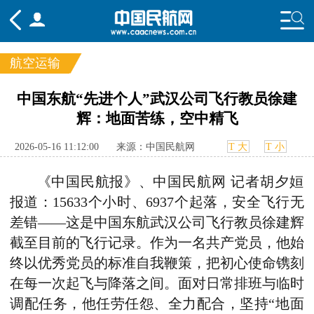
航空运输
频道
中国东航“先进个人”武汉公司飞行教员徐建
辉：地面苦练，空中精飞
头条
要闻
国内
国际
行业
态
航图
智库
专题
舆情
2026-05-16 11:12:00
来源：中国民航网
T 大
T 小
《
中国民航报
》、
中国民航网 记者胡夕姮
报道：
15633个小时、6937个起落，安全飞行无
差错——这是中国东航武汉公司飞行教员徐建辉
截至目前的飞行记录。作为一名共产党员，他始
终以优秀党员
的
标准自我鞭策，把初心使命镌刻
在每一次起飞与降落之间。面对日常排班与临时
调配任务，他任劳任怨、全力配合，
坚持
“地面