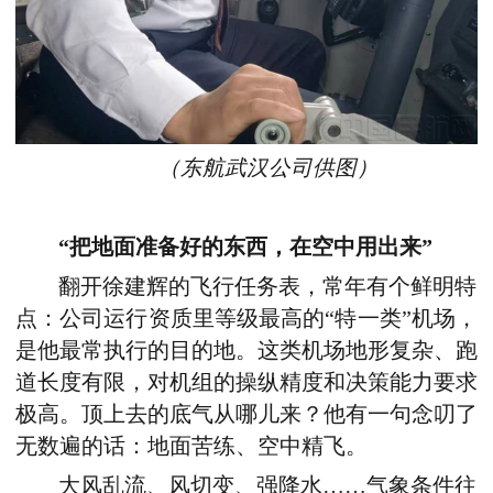
（
东航武汉公司供图
）
“把地面准备好的东西，在空中用出来”
翻开徐建辉的飞行任务表，常年有个鲜明特
点：公司运行资质里等级最高的“特一类”机场，
是他最常执行的目的地。这类机场地形复杂、跑
道长度有限，对机组的操纵精度和决策能力要求
极高。顶上去的底气从哪儿来？他有一句念叨了
无数遍的话：地面苦练、空中精飞。
大风乱流、风切变、强降水……气象条件往