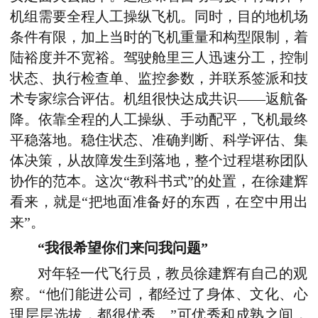
机组需要全程人工操纵飞机
。
同时
，
目的地机场
条件有限，加上当时的飞机重量和构型限制，着
陆裕度并不宽裕。驾驶舱里三人迅速分工
，
控制
状态
、
执行检查单
、
监控参数，
并
联系签派和技
术专家综合评估。机组很快达成共识——返航备
降。
依靠
全程
的
人工操纵、手动配平，飞机最终
平稳落地。稳住状态、准确判断、科学评估、集
体决策
，
从故障发生到落地，整个过程堪称团队
协作的范本。
这次
“教科书式”的处置，在徐建辉
看来，
就
是
“
把地面准备好的东西，在空中用出
来
”
。
“我很希望你们来问我问题”
对年轻一代飞行员，教员徐建辉有自己的观
察。“他们能进公司，都经过了身体、文化、心
理层层选拔，都很优秀。”可优秀和成熟之间，