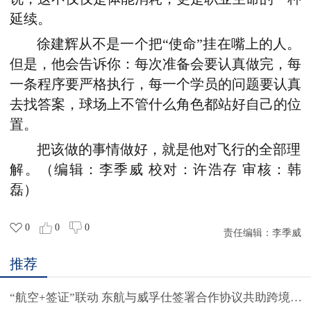
延续。
徐建辉
从
不是一个把“使命”挂在嘴上的人。
但是，
他会告诉你：每次准备会要认真做完，每
一条程序要严格执行，每一个学员的问题要认真
去找答案，球场上不管什么角色都站好自己的位
置
。
把该做的事情做好，就是他对飞行的全部理
解。
（
编辑：李季威 校对：许浩存 审核：韩
磊）
0
0
0
责任编辑：
李季威
推荐
“航空+签证”联动 东航与威孚仕签署合作协议共助跨境出