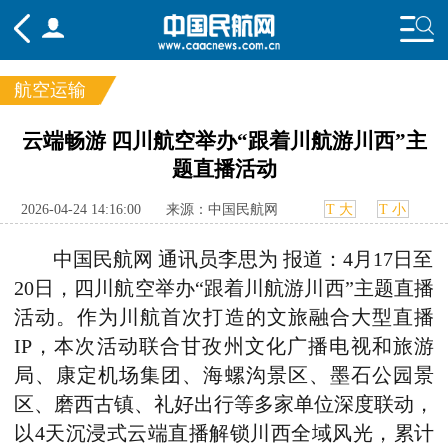
航空运输
频道
云端畅游 四川航空举办“跟着川航游川西”主
题直播活动
头条
要闻
国内
国际
行业
态
航图
智库
专题
舆情
2026-04-24 14:16:00
来源：中国民航网
T 大
T 小
中国民航网 通讯员李思为 报道：4月17日至
20日，四川航空举办“跟着川航游川西”主题直播
活动。作为川航首次打造的文旅融合大型直播
IP，本次活动联合甘孜州文化广播电视和旅游
局、康定机场集团、海螺沟景区、墨石公园景
区、磨西古镇、礼好出行等多家单位深度联动，
以4天沉浸式云端直播解锁川西全域风光，累计