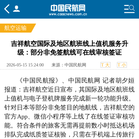
航空运输
频道
吉祥航空国际及地区航班线上值机服务升
级：部分非免签航线可在线审核签证
头条
要闻
国内
国际
行业
态
航图
智库
专题
舆情
2026-05-15 15:24:00
来源：中国民航网
T 大
T 小
《中国民航报》、中国民航网 记者胡夕姮
报道：吉祥航空近日宣布，其国际及地区航班线
上值机与电子登机牌服务完成新一轮功能升级。
针对日本等部分非免签目的地航线，吉祥航空的
官方App、微信小程序等上线了在线签证审核功
能。符合条件的旅客无需再提前数小时抵达机场
排队完成纸质签证核验，只需在手机端上传旅行