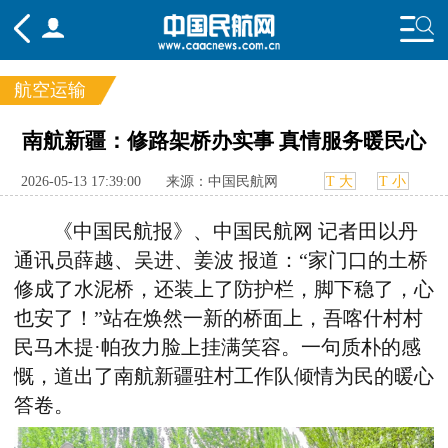
航空运输
频道
南航新疆：修路架桥办实事 真情服务暖民心
头条
要闻
国内
国际
行业
2026-05-13 17:39:00
来源：中国民航网
T 大
T 小
态
航图
智库
专题
舆情
《中国民航报》、中国民航网 记者田以丹
通讯员薛越、吴进、姜波 报道：“家门口的土桥
修成了水泥桥，还装上了防护栏，脚下稳了，心
也安了！”站在焕然一新的桥面上，吾喀什村村
民马木提·帕孜力脸上挂满笑容。一句质朴的感
慨，道出了南航新疆驻村工作队倾情为民的暖心
答卷。