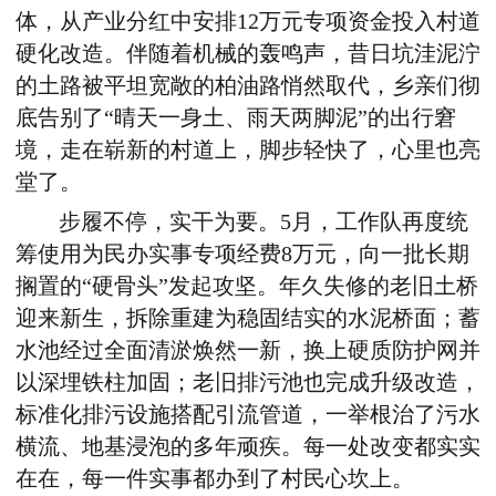
体，从产业分红中安排12万元专项资金投入村道
硬化改造。伴随着机械的轰鸣声，昔日坑洼泥泞
的土路被平坦宽敞的柏油路悄然取代，乡亲们彻
底告别了“晴天一身土、雨天两脚泥”的出行窘
境，走在崭新的村道上，脚步轻快了，心里也亮
堂了。
步履不停，实干为要。5月，工作队再度统
筹使用为民办实事专项经费8万元，向一批长期
搁置的“硬骨头”发起攻坚。年久失修的老旧土桥
迎来新生，拆除重建为稳固结实的水泥桥面；蓄
水池经过全面清淤焕然一新，换上硬质防护网并
以深埋铁柱加固；老旧排污池也完成升级改造，
标准化排污设施搭配引流管道，一举根治了污水
横流、地基浸泡的多年顽疾。每一处改变都实实
在在，每一件实事都办到了村民心坎上。