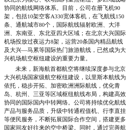
协同的航线网络体系。目前，公司在册飞机
90
架，
包括
10
架
空客
A330
宽体客机，在飞航线
150
条、通航城市
80
个，国际航线辐射欧洲、
大洋
洲、东南亚、东北亚四大区域；在北京大兴国际
机场投放过夜运力
8
架，运营
20
条国内精品航线
及大兴
—
马累等国际热门旅游航线，已然成为大
兴机场航空枢纽建设的重要力量。
未来，新海航首都航空将继续深度参与北京
大兴机场国家级航空枢纽建设，以里斯本航线为
依托，稳步开拓、加密欧洲洲际航线，优化青
岛、杭州、三亚等区域枢纽航线布局，构建高效
协同的国际国内中转网络。公司将持续优化航线
产品与服务品质，升级中转通程值机、行李直挂
等便民服务，不断拓展国际合作空间，搭建更多
国家间友好往来的空中桥梁。同时，通过完善航