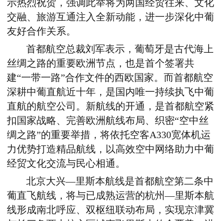
示热烈祝贺，强调此举将为两国经贸往来、文化
交融、旅游互通注入全新动能，进一步深化中葡
友好合作关系。
首都航空总裁刘军表示，葡萄牙是古代海上
丝绸之路的重要欧洲节点，
也是
首个签署共
建
“
一带一路
”
合作文件的
西欧
国家
。
而首都航空
深耕中葡直航近十年，是国内唯一持续执飞中葡
直航的航空公司。
新
航线
的
开通，是
首都航空
紧
扣国家战略、完善欧洲航线布局、织密“空中丝
绸之路”的重要举措，将依托空客
A330
宽体机运
力优势打造精品航线，以高效空中网络助力中葡
经贸文化交流与民心相通。
北京大兴
—
里斯本
航线
是首都航空第二条中
葡直飞航线，
将
与已成熟运营的杭州
—
里斯本航
线形成南北呼应、双枢纽联动布局，实现京津冀