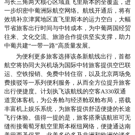
与长三角两大核心区域直飞里斯本的全覆盖，进
一步织密中葡洲际航空网络。航线开通后，将有
效填补京津冀地区直飞里斯本的运力空白，大幅
节省旅客出行时间与中转成本，为中葡两国经贸
往来、文化交流、旅游合作提供坚实支撑，助力
中葡共建
“
一带一路
”
高质量发展。
为便利更多旅客选择该条新航线出行，
首都
航空将协同大兴机场为国际中转旅客提供空巴联
运、空铁报销、免费中转住宿，以及
北京
两场免
费接驳等一系列便利服务，从而全方位提升旅客
出行便捷度。
计划执飞
该航线
的
空客
A330
双通
道宽体客机，
为
公务舱与经济舱双舱布局，搭载
丰富机上娱乐系统，为旅客提供舒适便捷的长途
飞行体验。值得一提的是，旅客搭乘该航班可无
缝衔接葡萄牙航空里斯本枢纽网络，便捷通达南