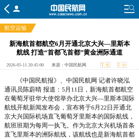
航空运输
频道
新海航首都航空6月开通北京大兴—里斯本
航线 打造“首都飞首都”黄金洲际通道
头条
要闻
国内
国际
行业
态
航图
智库
专题
舆情
2026-05-11 20:45:00
来源：中国民航网
T 大
T 小
《中国民航报》、
中国民航网 记者许晓泓
通讯员陈蔚晴
报道：
5
月
11
日，新海航首都航空
在葡萄牙驻华大使馆举办北京大兴
—
里斯本国际
航线开航新闻发布会，宣布将于
6
月
22
日开通北
京大兴国际机场直飞葡萄牙里斯本的国际航线，
航班班期为每周一执飞。作为北京大兴机场首条
直飞里斯本的洲际航线，该航线也是新海航首都