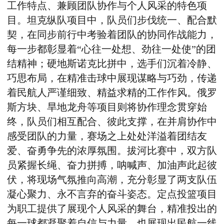
工作特点、兼顾团队协作与个人风采的特色项
目。坦克纵队项目中，队员们步伐统一、配合默
契，在同步前行中考验着团队的协同作战能力，
每一步都彰显着“心往一处想、劲往一处使”的团
结精神；硬地斯诺克比拼中，选手们沉着冷静、
巧思布局，在精准击球中展现谋略与巧劲，传递
着民航人严谨细致、精益求精的工作作风。俄罗
斯方块、旱地龙舟等项目则将协作理念贯穿始
终，队员们相互配合、彼此支撑，在并肩协作中
感受团队的力量，赛场之上处处洋溢着团结友
爱、奋勇争先的浓厚氛围。拔河比赛中，双方队
员紧握长绳、奋力拼搏，呐喊声、加油声此起彼
伏，将现场气氛推向高潮，充分彰显了两支队伍
凝心聚力、永不言弃的奋斗姿态。定点投篮项目
为职工提供了展现个人风采的舞台，精准投出的
每一球都凝聚着自信与力量，也展现出民航一线