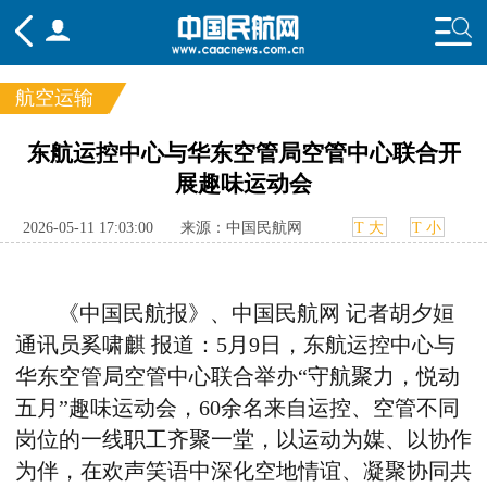
航空运输
频道
东航运控中心与华东空管局空管中心联合开
展趣味运动会
头条
要闻
国内
国际
行业
态
航图
智库
专题
舆情
2026-05-11 17:03:00
来源：中国民航网
T 大
T 小
《中国民航报》、中国民航网 记者胡夕姮
通讯员奚啸麒 报道：
5
月
9
日，东航运控中心与
华东空管局空管中心联合举办“守航聚力，悦动
五月”趣味运动会，
60
余名来自运控、空管不同
岗位的一线职工齐聚一堂，以运动为媒、以协作
为伴，在欢声笑语中深化空地情谊、凝聚协同共