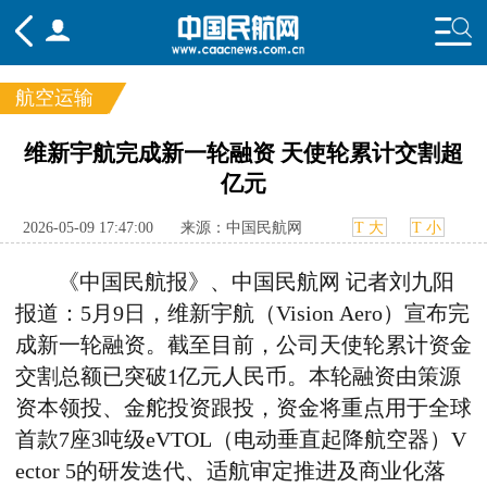
航空运输
频道
维新宇航完成新一轮融资 天使轮累计交割超
亿元
头条
要闻
国内
国际
行业
态
航图
智库
专题
舆情
2026-05-09 17:47:00
来源：中国民航网
T 大
T 小
《中国民航报》、中国民航网 记者刘九阳
报道：5月9日，
维新宇航（Vision Aero）宣布完
成新一轮融资
。
截至目前，公司天使轮累计资金
交割总额已突破1亿元人民币。
本轮融资
由策源
资本领投、金舵投资跟投
，
资金将重点用于全球
首款7座3吨级eVTOL
（
电动垂直起降航空器
）
V
ector 5的研发迭代、适航审定推进及商业化落