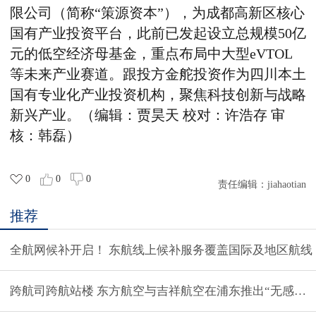
限公司（简称“策源资本”）
，
为成都高新区核心
国有产业投资平台，
此前
已发起设立总规模50亿
元的低空经济母基金
，
重点布局中大型eVTOL
等未来产业赛道
。
跟投方金舵投资作为四川本土
国有专业化产业投资机构，聚焦科技创新与战略
新兴产业。
（
编辑：贾昊天 校对：许浩存 审
核：韩磊
）
0
0
0
责任编辑：
jiahaotian
推荐
全航网候补开启！ 东航线上候补服务覆盖国际及地区航线
跨航司跨航站楼 东方航空与吉祥航空在浦东推出“无感中转