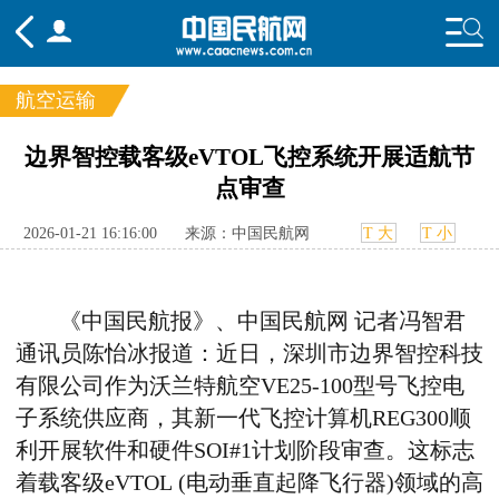
航空运输
频道
边界智控载客级eVTOL飞控系统开展适航节
点审查
头条
要闻
国内
国际
行业
态
航图
智库
专题
舆情
2026-01-21 16:16:00
来源：中国民航网
T 大
T 小
《中国民航报》、中国民航网 记者冯智君
通讯员陈怡冰报道：近日，深圳市边界智控科技
有限公司作为沃兰特航空
VE25-100
型号飞控电
子系统供应商，其新一代飞控计算机
REG300
顺
利开展软件和硬件
SOI#1
计划阶段审查。这标志
着载客级
eVTOL (
电动垂直起降飞行器
)
领域的高