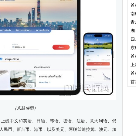
首
南
青
湖
四
东
首
上
首
首
（东航供图）
已上线中文和英语、日语、韩语、德语、法语、意大利语、俄
通人民币、新台币、港币，以及美元、阿联酋迪拉姆、澳元、加