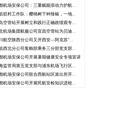
都机场安保公司：三重赋能添动力护航...
航驻村工作队：樱桃树下种辣椒，一地...
岛空管站开展树立和践行正确政绩观专...
北机场集团航服公司宜昌空管站为贝迪...
川航空陕西分公司又开西安—阿克苏“...
航西北分公司客舱部乘务三分部党支部...
都机场安保公司开展暑期健康安全专项宣讲
海监管局第五党支部与浦东机场飞行区...
都机场安保公司联合西航站区派出所开...
都机场安保公司开展民航安检知识进校...