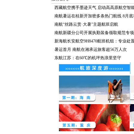
西藏航空携手墨迹天气 启动高高原航空智能气
南航暑运在桂新开加密多条热门航线 8月底将
南航“丝路云赏·大暑”主题航班启航
南航新疆分公司开展执勤装备领取规范专项检
新海航长安航空9H8470航班机组：专业处置化
暑运首月 南航在湘承运旅客超56万人次
东航江苏：在60℃的机坪热浪里坚守