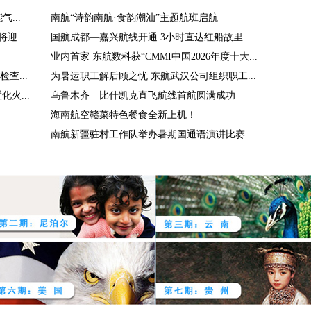
...
南航“诗韵南航·食韵潮汕”主题航班启航
迎...
国航成都—嘉兴航线开通 3小时直达红船故里
业内首家 东航数科获“CMMI中国2026年度十大...
查...
为暑运职工解后顾之忧 东航武汉公司组织职工...
火...
乌鲁木齐—比什凯克直飞航线首航圆满成功
海南航空赣菜特色餐食全新上机！
南航新疆驻村工作队举办暑期国通语演讲比赛