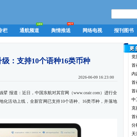
专栏
通航频道
舆情推送
网络电视
报刊图书
党
级：支持10个语种16类币种
首
内
2026-06-09 16:23:00
首
首
 报道：近日，中国东航对其官网（www.ceair.com）进行全
中
地化活动上线，全新官网已支持10个语种、16类币种，并落地
克
首
分
天