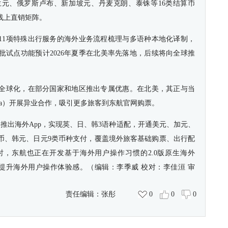
元、俄罗斯卢布、新加坡元、丹麦克朗、泰铢等16类结算币
线上直销矩阵。
11项特殊出行服务的海外业务流程梳理与多语种本地化译制，
批试点功能预计2026年夏季在北美率先落地，后续将向全球推
全球化，在部分国家和地区推出专属优惠。在北美，其正与当
anda）开展异业合作，吸引更多旅客到东航官网购票。
推出海外App，实现英、日、韩3语种适配，开通美元、加元、
币、韩元、日元9类币种支付，覆盖境外旅客基础购票、出行配
时，东航也正在开发基于海外用户操作习惯的2.0版原生海外
幅提升海外用户操作体验感。（编辑：李季威 校对：李佳洹 审
责任编辑：
张彤
0
0
0