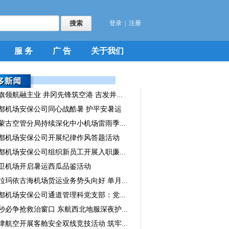
登录
|
注册
服 务
广 告
关于我们
旗领航融主业 井冈先锋筑空港 吉发井...
都机场安保公司同心战酷暑 护平安暑运
蒙古空管分局持续深化中小机场雷雨季...
都机场安保公司开展纪律作风答题活动
都机场安保公司组织新员工开展入职廉...
卫机场开启暑运西瓜品鉴活动
拉玛依古海机场货运业务势头向好 单月...
都机场安保公司通道管理科党支部：党...
秒必争抢救治窗口 东航西北地服深夜护...
津航空开展客舱安全双线竞技活动 筑牢...