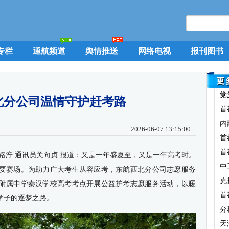
专栏
通航频道
舆情推送
网络电视
报刊图书
党
北分公司温情守护赶考路
首
内
2026-06-07 13:15:00
首
首
路泞 通讯员关向贞 报道：又是一年盛夏至，又是一年高考时。
中
要赛场。为助力广大考生从容应考，东航西北分公司志愿服务
克
附属中学秦汉学校高考考点开展公益护考志愿服务活动，以暖
首
学子的逐梦之路。
分
天