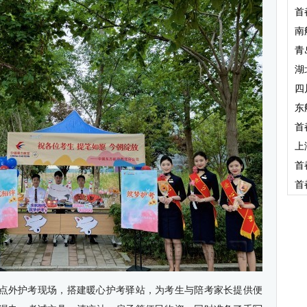
首
南
青
湖
四
东
首
上
首
首
考点外护考现场，搭建暖心护考驿站，为考生与陪考家长提供便