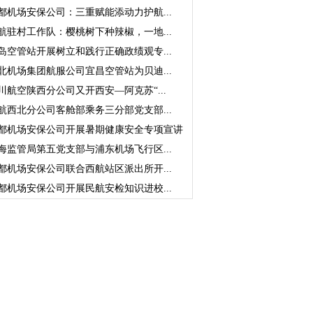
都机场安保公司：三重赋能添动力护航...
航驻村工作队：樱桃树下种辣椒，一地...
岛空管站开展树立和践行正确政绩观专...
北机场集团航服公司宜昌空管站为贝迪...
川航空陕西分公司又开西安—阿克苏“...
航西北分公司客舱部乘务三分部党支部...
都机场安保公司开展暑期健康安全专项宣讲
海监管局第五党支部与浦东机场飞行区...
都机场安保公司联合西航站区派出所开...
都机场安保公司开展民航安检知识进校...