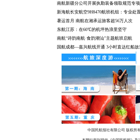
南航新疆分公司开展执勤装备领取规范专项检
新海航长安航空9H8470航班机组：专业处置化
暑运首月 南航在湘承运旅客超56万人次
东航江苏：在60℃的机坪热浪里坚守
南航“诗韵南航·食韵潮汕”主题航班启航
国航成都—嘉兴航线开通 3小时直达红船故
中国民航报社有限公司 版权所