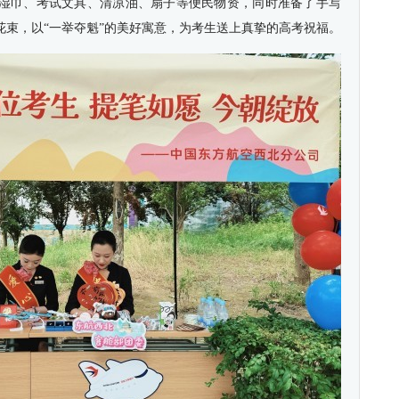
湿巾、考试文具、清凉油、扇子等便民物资，同时准备了手写
花束，以“一举夺魁”的美好寓意，为考生送上真挚的高考祝福。