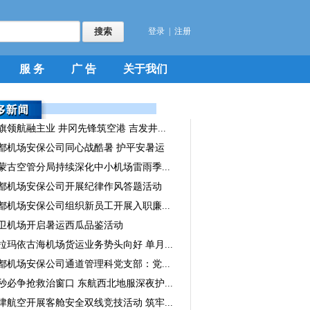
登录
|
注册
服 务
广 告
关于我们
旗领航融主业 井冈先锋筑空港 吉发井...
都机场安保公司同心战酷暑 护平安暑运
蒙古空管分局持续深化中小机场雷雨季...
都机场安保公司开展纪律作风答题活动
都机场安保公司组织新员工开展入职廉...
卫机场开启暑运西瓜品鉴活动
拉玛依古海机场货运业务势头向好 单月...
都机场安保公司通道管理科党支部：党...
秒必争抢救治窗口 东航西北地服深夜护...
津航空开展客舱安全双线竞技活动 筑牢...