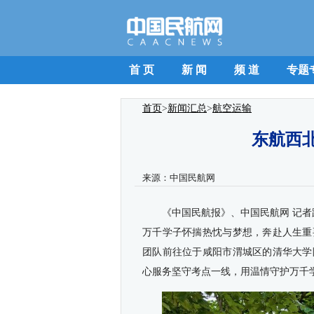
首 页
新 闻
频 道
专题
首页
>
新闻汇总
>
航空运输
东航西
来源：
中国民航网
《中国民航报》、中国民航网 记者
万千学子怀揣热忱与梦想，奔赴人生重
团队前往位于咸阳市渭城区的清华大学
心服务坚守考点一线，用温情守护万千