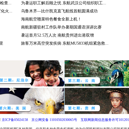
查...
为暑运职工解后顾之忧 东航武汉公司组织职工...
火...
乌鲁木齐—比什凯克直飞航线首航圆满成功
海南航空赣菜特色餐食全新上机！
南航新疆驻村工作队举办暑期国通语演讲比赛
暑运首月52.5万人次 南航贵州进出港双增
里
旅客万米高空突发疾病 东航MU5833机组紧急救...
有
京ICP备05024158
京公网安备 11010502030065号
互联网新闻信息服务许可1012017