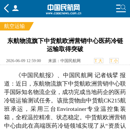
航空运输
频道
东航物流旗下中货航欧洲营销中心医药冷链
运输取得突破
头条
要闻
国内
国际
行业
态
航图
智库
专题
舆情
2026-06-09 12:59:00
来源：中国民航网
T 大
T 小
《中国民航报》、中国民航网 记者钱擘 报
道：近日，东航物流旗下中货航欧洲营销中心联
手国际知名物流企业，成功完成当地药企的医药
冷链运输测试任务。该批货物由中货航CK215航
班承运，采用三台Envirotainer专业温控集装
箱，全程温控精准、状态稳定。中货航欧洲营销
中心由此在高端医药冷链领域实现了从“资质认