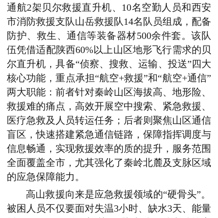
通航2架贝尔救援直升机、10名空勤人员和西安
市消防救援支队山岳救援队14名队员组成，配备
防护、救生、通信等装备器材500余件套。该队
伍凭借适配陕西60%以上山区地形飞行需求的贝
尔直升机，具备“侦察、搜救、运输、投送”四大
核心功能，重点承担“航空+救援”和“航空+通信”
两大职能：前者针对秦岭山区海拔高、地形险、
救援难的痛点，高效开展空中搜索、紧急救援、
医疗急救及人员转运任务；后者则聚焦山区通信
盲区，快速搭建紧急通信链路，保障指挥调度与
信息畅通，实现救援效率的质的提升，服务范围
全面覆盖全市，尤其强化了秦岭北麓及支脉区域
的应急保障能力。
高山救援向来是应急救援领域的“硬骨头”。
被困人员不仅要面对失温3小时、缺水3天、能量