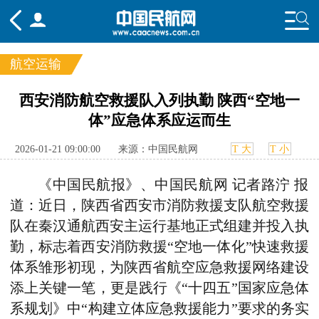
航空运输
频道
西安消防航空救援队入列执勤 陕西“空地一
体”应急体系应运而生
头条
要闻
国内
国际
行业
态
航图
智库
专题
舆情
2026-01-21 09:00:00
来源：中国民航网
T 大
T 小
《中国民航报》、中国民航网 记者路泞 报
道：
近日，陕西省西安市消防救援支队航空救援
队在秦汉通航西安主运行基地正式组建并投入执
勤，标志着西安消防救援“空地一体化”快速救援
体系雏形初现，为陕西省航空应急救援网络建设
添上关键一笔，更是践行《“十四五”国家应急体
系规划》中“构建立体应急救援能力”要求的务实