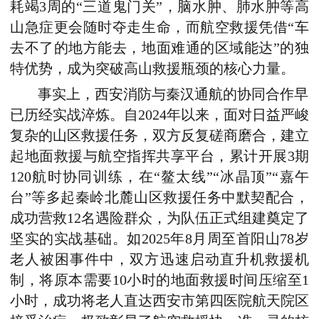
耗竭3周的“三道鬼门关”，脑水肿、肺水肿等高
山急症更会随时夺走生命，而航空救援凭借“车
去不了的地方能去，地面难通的区域能达”的独
特优势，成为突破高山救援瓶颈的核心力量。
事实上，西安消防与秦汉通航的协同合作早
已历经实战淬炼。自2024年以来，面对日益严峻
复杂的山区救援任务，双方反复磋商磨合，建立
起地面救援与航空指挥共享平台，累计开展3期
120航时协同训练，在“鳌太线”“冰晶顶”“嘉午
台”等多起秦岭北麓山区救援任务中默契配合，
成功营救12名遇险群众，为队伍正式组建奠定了
坚实的实战基础。如2025年8月周至首阳山78岁
老人被困事件中，双方迅速启动直升机救援机
制，将原本需要10小时的地面救援时间压缩至1
小时，成功将老人直达西安市第四医院航天院区