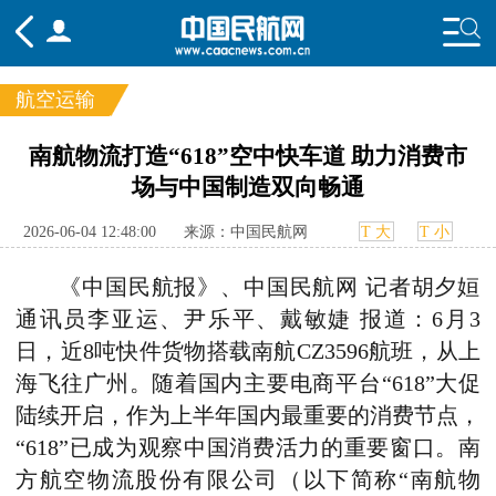
航空运输
频道
南航物流打造“618”空中快车道 助力消费市
场与中国制造双向畅通
头条
要闻
国内
国际
行业
态
航图
智库
专题
舆情
2026-06-04 12:48:00
来源：中国民航网
T 大
T 小
《中国民航报》、中国民航网 记者胡夕姮
通讯员李亚运、尹乐平、戴敏婕 报道：
6月3
日，近8吨快件货物搭载南航CZ3596航班，从上
海飞往广州
。
随着国内主要电商平台“618”大促
陆续开启，作为上半年国内最重要的消费节点，
“618”已成为观察中国消费活力的重要窗口。南
方航空物流股份有限公司（以下简称“南航物