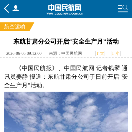
航空运输
频道
东航甘肃分公司开启“安全生产月”活动
头条
要闻
国内
国际
行业
2026-06-05 09:12:00
来源：中国民航网
T 大
T 小
态
航图
智库
专题
舆情
《中国民航报》、中国民航网 记者钱擘 通
讯员姜静 报道：东航甘肃分公司于日前开启“安
全生产月”活动。