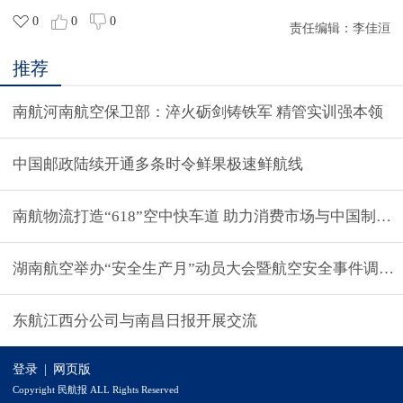
0
0
0
责任编辑：
李佳洹
推荐
南航河南航空保卫部：淬火砺剑铸铁军 精管实训强本领
中国邮政陆续开通多条时令鲜果极速鲜航线
南航物流打造“618”空中快车道 助力消费市场与中国制造
湖南航空举办“安全生产月”动员大会暨航空安全事件调查
东航江西分公司与南昌日报开展交流
登录
|
网页版
Copyright 民航报 ALL Rights Reserved