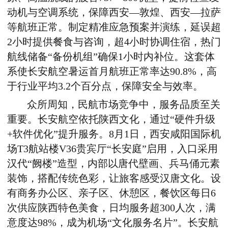
动机与空调系统，保障西安—敦煌、西安—拉萨
等航班正常。制定精准应急预案并演练，延误超
2小时提供餐食与咨询，超4小时协调住宿，热门
航线储备“备份机组”确保1小时内补位。这套体
系使长安航空暑运首月航班正常率达90.8%，高
于行业平均3.2个百分点，保障安全与效率。
众所周知，民航市场竞争中，服务品质至关
重要。长安航空依托陕西文化，通过“硬件升级
+软件优化”提升服务。8月1日，西安咸阳国际机
场T3航站楼V36贵宾厅“长安庭”启用，入口采用
汉代“阙楼”造型，内部以唐代壁画、兵马俑元素
装饰，搭配传统色彩，让旅客感受汉唐文化。设
有商务办公区、亲子区、休憩区，餐饮区每日6
次供应陕西特色美食，日均服务超300人次，满
意度达98%，成为机场“文化服务名片”。长安航