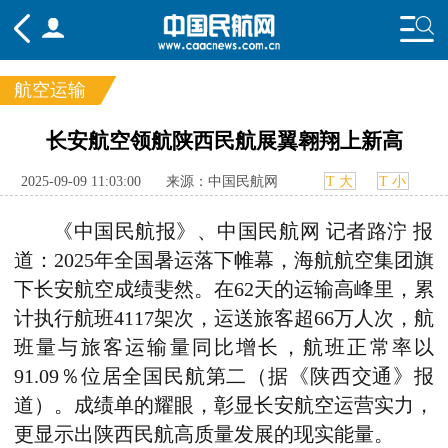
航空运输
频道
长安航空领航陕西民航展翼翱翔上新高
头条
要闻
国内
国际
行业
2025-09-09 11:03:00
来源：中国民航网
T 大
T 小
态
航图
智库
专题
舆情
《中国民航报》、中国民航网 记者路泞 报
道：2025年全国暑运落下帷幕，海航航空集团旗
下长安航空成绩斐然。在62天的运输高峰里，累
计执行航班4117架次，运送旅客超66万人次，航
班量与旅客运输量同比增长，航班正常率以
91.09％位居全国民航第二（据《陕西交通》报
道）。成绩单的耀眼，彰显长安航空运营实力，
更显示出陕西民航高质量发展的现实能量。