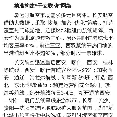
精准构建“干支联动”网络
暑运时航空市场需求多元且密集。长安航空
借助大数据，采取“恢复+加密+优化”策略，打造
覆盖热门旅游地、连接区域枢纽的航线矩阵。西
安作为西北旅游集散中心，暑运期间进港航班平
均客座率92%，前往三亚、西双版纳等热门地的
出港航班客座率超93%，部分时段一票难求。
长安航空迅速重启西安—喀什、西安—桂林
等航线，西安—喀什首航客座率达95%；加密西
安—通辽—海拉尔航线，每周新增3班，打造“西
北—东北”避暑通道；稳定运营西安至深圳、敦
煌等航线，部分航线每日3-4班。新开通的西安
—铜仁—厦门航线串联旅游城市，长春—长沙、
贵阳—沈阳等跨区域航线扩大服务范围，为非基
地城市旅客提供中转选择，吸引过境客源至西安