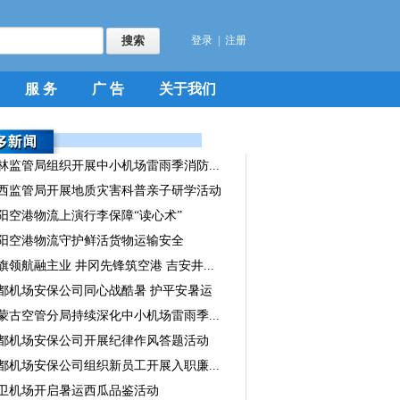
登录
|
注册
服 务
广 告
关于我们
林监管局组织开展中小机场雷雨季消防...
西监管局开展地质灾害科普亲子研学活动
阳空港物流上演行李保障“读心术”
阳空港物流守护鲜活货物运输安全
旗领航融主业 井冈先锋筑空港 吉安井...
都机场安保公司同心战酷暑 护平安暑运
蒙古空管分局持续深化中小机场雷雨季...
都机场安保公司开展纪律作风答题活动
都机场安保公司组织新员工开展入职廉...
卫机场开启暑运西瓜品鉴活动