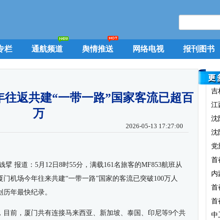
专栏
通航频道
舆情推送
网络电视
报刊图书
吉
年往返共建“一带一路”国家客流已超百
江
万
沈
2026-05-13 17:27:00
沈
党
首
 报道：5月12日8时55分，满载161名旅客的MF853航班从
内
门机场今年往来共建“一带一路”国家的客流已突破100万人
首
，创历年最快纪录。
首
，目前，厦门共有连接马来西亚、新加坡、泰国、印尼等9个共
中