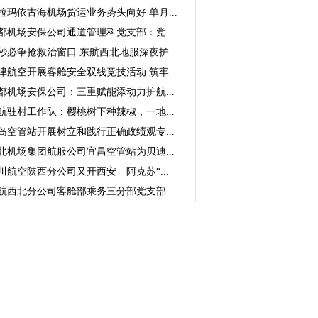
拉玛依古海机场货运业务势头向好 单月...
都机场安保公司通道管理科党支部：党...
秒必争抢救治窗口 东航西北地服深夜护...
津航空开展客舱安全双线竞技活动 筑牢...
都机场安保公司：三重赋能添动力护航...
航驻村工作队：樱桃树下种辣椒，一地...
岛空管站开展树立和践行正确政绩观专...
北机场集团航服公司宜昌空管站为贝迪...
川航空陕西分公司又开西安—阿克苏“...
航西北分公司客舱部乘务三分部党支部...