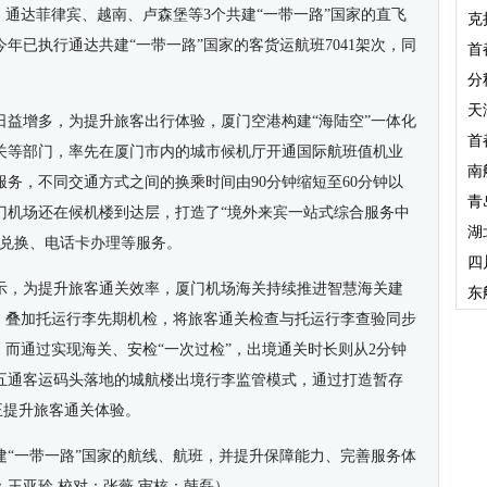
条，通达菲律宾、越南、卢森堡等3个共建“一带一路”国家的直飞
克
今年已执行通达共建“一带一路”国家的客货运航班7041架次，同
首
分
天
日益增多，为提升旅客出行体验，厦门空港构建“海陆空”一体化
首
关等部门，率先在厦门市内的城市候机厅开通国际航班值机业
南
务，不同交通方式之间的换乘时间由90分钟缩短至60分钟以
青
门机场还在候机楼到达层，打造了“境外来宾一站式综合服务中
湖
币兑换、电话卡办理等服务。
四
示，为提升旅客通关效率，厦门机场海关持续推进智慧海关建
东
式，叠加托运行李先期机检，将旅客通关检查与托运行李查验同步
；而通过实现海关、安检“一次过检”，出境通关时长则从2分钟
门五通客运码头落地的城航楼出境行李监管模式，通过打造暂存
也正提升旅客通关体验。
建“一带一路”国家的航线、航班，并提升保障能力、完善服务体
：王亚玲 校对：张薇 审核：韩磊）