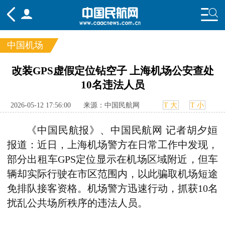
中国机场
频道
改装GPS虚假定位钻空子 上海机场公安查处
10名违法人员
头条
要闻
国内
国际
行业
态
航图
智库
专题
舆情
2026-05-12 17:56:00
来源：中国民航网
T 大
T 小
《中国民航报》、中国民航网 记者胡夕姮
报道：近日，上海机场警方在日常工作中发现，
部分出租车GPS定位显示在机场区域附近，但车
辆却实际行驶在市区范围内，以此骗取机场短途
免排队接客资格。机场警方迅速行动，抓获10名
扰乱公共场所秩序的违法人员。