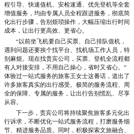
程引导、快速值机、安检
速通
、
优先登机等全套
增值服务，
均
由专属
人员
全程跟进
服务
，
彻底简
化出行步骤，
告别
烦琐
操作，大幅压缩出行时间
成本
，
让出行更高效、更省心。
“以前坐飞机要自己买票、自己排队值机，
遇到问题还要挨个找平台、找机场工作人员，特
别麻烦。现在找贵宾公司，买票、登机全流程都
有人对接安排，不用自己操心
，
省时又省心
。”
体验过一站式服务的旅客王女士
这番话，道
出了
许多旅客真实的
出行
感受。极简的服务流程、
周
全的
保障、专属的服务，让出行告别慌乱
、
尽享
从容。
下一步
，
贵宾
公司将持续聚焦旅客
多元化
出
行诉求，
不断
优化一站式服务
流程
，
打磨服务细
节、精进服务品质。同时，
积极探索文旅融合、