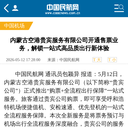
中国机场
频道
内蒙古空港贵宾服务有限公司开通售票业
务，解锁一站式高品质出行新体验
头条
要闻
国内
国际
行业
态
航图
智库
专题
舆情
2026-05-12 17:28:00
来源：中国民航网
T 大
T 小
中国民航网 通讯员包颖异 报道：5月12日，
内蒙古空港贵宾服务有限公司（以下简称“贵宾
公司”）正式推出“购票+全流程出行保障”一站式
服务。旅客通过贵宾公司购票，即可享受呼和浩
特机场便捷值机、安检速通、优先登机的一站式
全流程服务保障。本次全新服务是将票务预订与
机场出行全流程服务深度融合，贵宾公司的服务