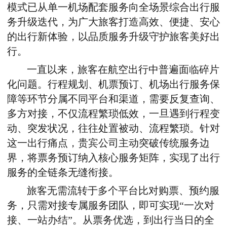
模式已从单一机场配套服务向全场景综合出行服
务升级迭代，为广大旅客打造高效、便捷、安心
的出行新体验，以品质服务升级守护旅客美好出
行。
一直以来，旅客
在航空
出行
中
普遍
面临
碎片
化
问
题
。
行程规划、
机票
预订、机场
出行
服务
保
障等环节分属
不同平台
和
渠道，
需要
反复
查询、
多方
对接
，
不仅
流程
繁琐低效
，
一旦
遇到
行程
变
动、
突发状况
，
往往处置被动、流程繁琐
。针对
这一出行
痛点，贵宾公司主动突破传统服务边
界，将票务预订纳入核心服务矩阵，
实现了出行
服务的全链条无缝衔接。
旅客无需流转于多个平台比对购票、预约服
务，
只需对接专属服务团队，即可实现“一次对
接、一站办结”。从票务优选
，
到出行当日的全