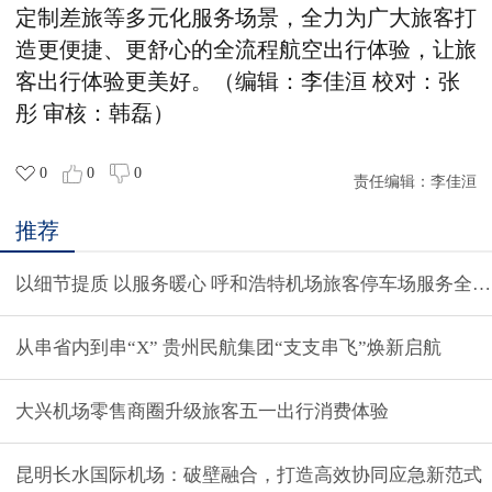
定制差旅等多元化服务场景，
全力为广大旅客打
造更便捷、更舒心的全流程航空出行体验，
让
旅
客
出行
体验更
美好。（
编辑：李佳洹 校对：张
彤 审核：韩磊
）
0
0
0
责任编辑：
李佳洹
推荐
以细节提质 以服务暖心 呼和浩特机场旅客停车场服务全
从串省内到串“X” 贵州民航集团“支支串飞”焕新启航
大兴机场零售商圈升级旅客五一出行消费体验
昆明长水国际机场：破壁融合，打造高效协同应急新范式