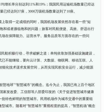
的年均增长率分别达到11%和19%；我国民用运输机场数量已经达
量已经达到37座，3000万级机场数量达到了10座。
模上取得一定成绩的同时，我国机场发展依然存在着一些“短
量饱和或者濒临饱和的问题；旅客对民航便捷、高效、舒适出行
机场在保障能力、运营水平、服务品质等方面存在的一些问
中国民航积极行动，寻求破解之道：单纯依靠加强基础设施建设，
式已不能继续，要向云计算、大数据、物联网、移动互联、人
化、智能化技术谋求发展空间，从而实现民航安全运行，减少能源
提出“智慧地球”“智慧城市”的概念。迄今为止，我国已有上百个地区
9日，国家发改委、工信部等八部委印发的《关于促进智慧城市健康
成一批特色鲜明的智慧城市。民用机场作为城市交通中的重要组
型城市。随着对“智慧城市”重视程度的提高，“智慧机场”概念