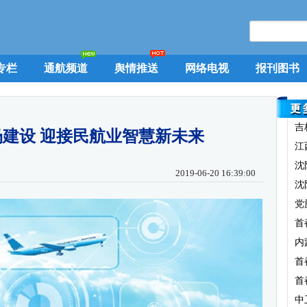
专栏
通航频道
舆情推送
网络电视
报刊图书
吉
建设 迎接民航业智慧新未来
江
沈
2019-06-20 16:39:00
沈
党
首
内
首
首
中