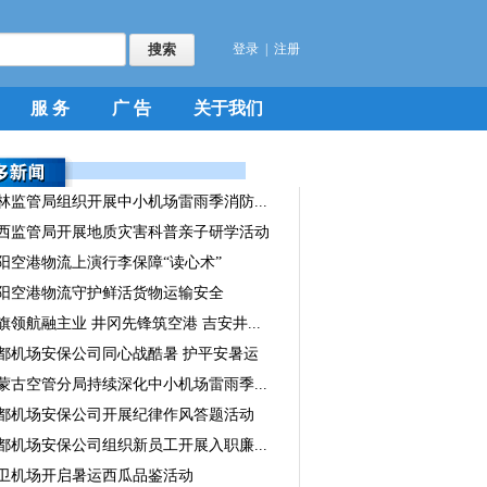
登录
|
注册
服 务
广 告
关于我们
林监管局组织开展中小机场雷雨季消防...
西监管局开展地质灾害科普亲子研学活动
阳空港物流上演行李保障“读心术”
阳空港物流守护鲜活货物运输安全
旗领航融主业 井冈先锋筑空港 吉安井...
都机场安保公司同心战酷暑 护平安暑运
蒙古空管分局持续深化中小机场雷雨季...
都机场安保公司开展纪律作风答题活动
都机场安保公司组织新员工开展入职廉...
卫机场开启暑运西瓜品鉴活动