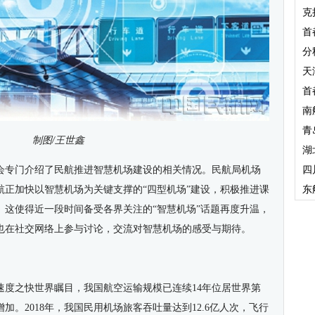
克
首
分
天
首
南
青
制图/王世鑫
湖
布会专门介绍了民航推进智慧机场建设的相关情况。民航局机场
四
航正加快以智慧机场为关键支撑的“四型机场”建设，积极推进课
东
。这使得近一段时间备受各界关注的“智慧机场”话题再度升温，
也在社交网络上参与讨论，交流对智慧机场的感受与期待。
速度之快世界瞩目，我国航空运输规模已连续14年位居世界第
。2018年，我国民用机场旅客吞吐量达到12.6亿人次，飞行