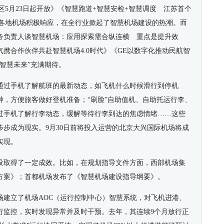
区5月23日起开放》《智慧跑道+智慧安检+智慧调度 江苏首个
，各地机场积极响应，在全行业掀起了智慧机场建设的热潮。而
务负责人谈智慧机场：应用探索需合纵连横 重点是提升效
携合作伙伴共赴智慧机场4.0时代》《GE以数字化推动民航智
智慧未来”充满期待。
通过手机了解航班的最新动态，如飞机什么时候滑行到停机
钟，方便旅客做好登机准备；“刷脸”自助值机、自助托运行李、
过手机了解行李动态，缓解等待行李到达的焦虑情绪……这些
步成为现实。9月30日前将投入运营的北京大兴国际机场将成
实现。
设取得了一定成效。比如，在规划指导文件方面，西部机场集
方案》；首都机场发布了《智慧机场建设指导纲要》。
场建立了机场AOC（运行控制中心）智慧系统，对飞机进港、
行监控，实时发现异常并及时干预。去年，其连续9个月放行正