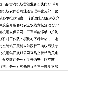
拉玛依古海机场货运业务势头向好 单月...
都机场安保公司通道管理科党支部：党...
秒必争抢救治窗口 东航西北地服深夜护...
津航空开展客舱安全双线竞技活动 筑牢...
都机场安保公司：三重赋能添动力护航...
航驻村工作队：樱桃树下种辣椒，一地...
岛空管站开展树立和践行正确政绩观专...
北机场集团航服公司宜昌空管站为贝迪...
川航空陕西分公司又开西安—阿克苏“...
航西北分公司客舱部乘务三分部党支部...