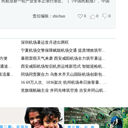
代，民航业新一轮产业变革正渐行渐近。（《中国民航报》、中国
责任编辑：
zhichun
0
0
0
深圳机场暑运首月进出两旺
宁夏机场交警保障赋能机场交通 提质增效筑牢...
方便
暴雨雷雨天气来袭 西安咸阳机场全力筑牢暑运...
道...
西安咸阳机场智启机房运维新范式 智能巡检机...
量...
同场同责聚合力 乌鲁木齐天山国际机场创新包...
16.69万人次、1036架次 杭州机场单日旅客量、...
党旗领航融主业 井冈先锋筑空港 吉安井冈山机...