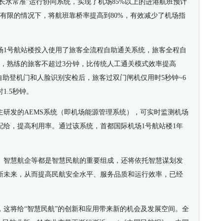
“长水常准”运行协同系统，实现了机场85%以上的进港航班预计
有限的情况下，将航班靠桥率提高到80%，有效减少了机场指
场1号航站楼投入使用了旅客全流程自助通关系统，旅客全程自
钟，熟练的旅客不超过3分钟，比传统人工通关模式效率提高
自助登机门和人脸识别安检后，旅客过双门闸机仅用时5秒钟~6
1.5秒钟。
主研发的AEMS系统（即机场能源管理系统），可实时监测机场
配给，提高利用率。通过该系统，首都国际机场1号航站楼1年
、智慧航企等都是智慧民航的重要组成，还将依托智慧谋划发
新未来，从而提高民航安全水平、服务品质和运行效率，已经
，这将给“智慧民航”的创新和应用带来新的机会及发展空间。全