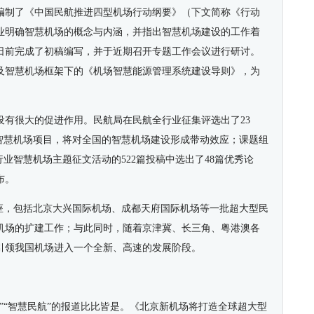
编制了《中国民航推进四型机场行动纲要》（下文简称《行动
业明确智慧机场的概念与内涵，并指出智慧机场建设的工作着
日前完成了初稿编写，并于近期召开专题工作会议进行研讨。
及智慧机场框架下的《机场智慧能源管理系统建设导则》，为
设有很大的促进作用。民航局在民航全行业征集评选出了23
是智慧机场项目，将对全国的智慧机场建设形成带动效应；课题组
行业智慧机场主题征文活动的522篇投稿中选出了48篇优秀论
布。
3座，包括北京大兴国际机场、成都天府国际机场等一批超大型民
纽机场的扩建工作；与此同时，随着京津冀、长三角、粤港澳各
引领我国机场进入一个全新、高速的发展阶段。
”“智慧民航”的报道比比皆是。《北京新机场将打造全球超大型