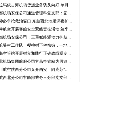
拉玛依古海机场货运业务势头向好 单月...
都机场安保公司通道管理科党支部：党...
秒必争抢救治窗口 东航西北地服深夜护...
津航空开展客舱安全双线竞技活动 筑牢...
都机场安保公司：三重赋能添动力护航...
航驻村工作队：樱桃树下种辣椒，一地...
岛空管站开展树立和践行正确政绩观专...
北机场集团航服公司宜昌空管站为贝迪...
川航空陕西分公司又开西安—阿克苏“...
航西北分公司客舱部乘务三分部党支部...