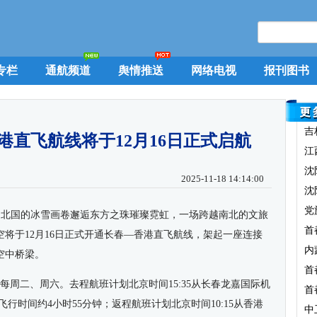
专栏
通航频道
舆情推送
网络电视
报刊图书
吉
港直飞航线将于12月16日正式启航
江
沈
2025-11-18 14:14:00
沈
党
当北国的冰雪画卷邂逅东方之珠璀璨霓虹，一场跨越南北的文旅
首
空将于12月16日正式开通长春
—
香港直飞航线，架起一座连接
内
空中桥梁。
首
每周二、
周
六。去程航班计划北京时间15:35从长春龙嘉国际机
首
飞行时间约4小时55分钟；返程航班计划北京时间10:15从香港
中