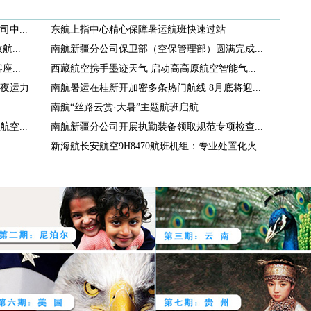
中...
东航上指中心精心保障暑运航班快速过站
...
南航新疆分公司保卫部（空保管理部）圆满完成...
...
西藏航空携手墨迹天气 启动高高原航空智能气...
夜运力
南航暑运在桂新开加密多条热门航线 8月底将迎...
南航“丝路云赏·大暑”主题航班启航
空...
南航新疆分公司开展执勤装备领取规范专项检查...
新海航长安航空9H8470航班机组：专业处置化火...