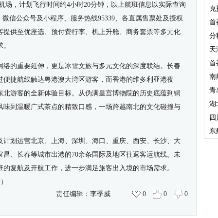
际机场，计划飞行时间约4小时20分钟
，
以上航班信息以实际查询
克
、微信公众号及小程序、服务热线95339、各直属售票处及授权
首
客提供至优座选、预付费行李、机上升舱、商务套票等多元化
分
求。
天
首
网络的重要延伸，更是冰雪文旅与多元文化的深度联结。长春
南
过便捷航线触达粤港澳大湾区游客，而香港的维多利亚港夜
青
东北游客的全新体验目标。从伪满皇宫博物院的历史底蕴到铜
湖
风味到温暖广式茶点的精致口感，一场跨越南北的文化碰撞与
四
东
及计划运营北京、上海、深圳、海口、重庆、西安、长沙、大
宜昌、长春等城市出港的70余条国际及地区往返客运航线。未
班的复航及开航工作，进一步满足旅客出入境的市场需求。
磊）
责任编辑：
李季威
0
0
0