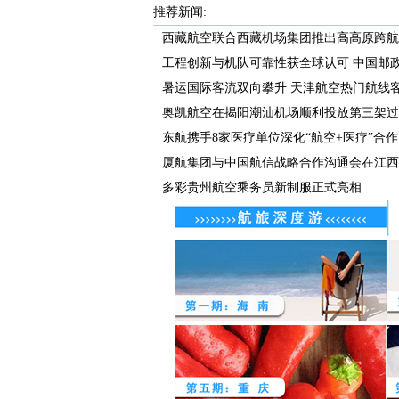
推荐新闻:
西藏航空联合西藏机场集团推出高高原跨航司
工程创新与机队可靠性获全球认可 中国邮政航
暑运国际客流双向攀升 天津航空热门航线客座
奥凯航空在揭阳潮汕机场顺利投放第三架过
东航携手8家医疗单位深化“航空+医疗”合作
厦航集团与中国航信战略合作沟通会在江西航
多彩贵州航空乘务员新制服正式亮相