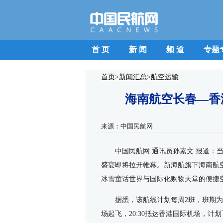
首 页
新 闻
频 道
专题
首页
>
新闻汇总
>
航空运输
海南航空长春—香
来源：
中国民航网
中国民航网 通讯员孙素文 报道：
盛宴即将拉开帷幕
。新海航旗下
海南航
冰雪童话世界与国际化购物天堂的便捷
据悉，该航线计划每周2班
，班期为
场起飞，20:30抵达香港国际机场，计划