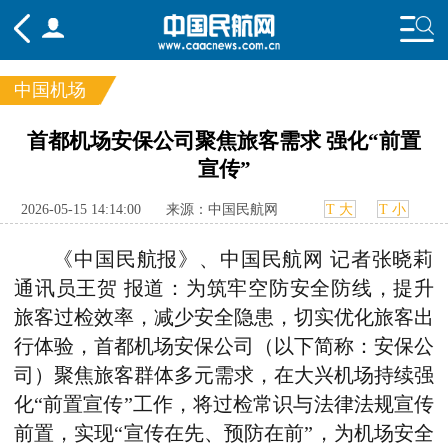
中国机场
频道
首都机场安保公司聚焦旅客需求 强化“前置
宣传”
头条
要闻
国内
国际
行业
态
航图
智库
专题
舆情
2026-05-15 14:14:00
来源：中国民航网
T 大
T 小
《中国民航报》、中国民航网 记者张晓莉
通讯员王贺 报道：为筑牢空防安全防线，提升
旅客过检效率，减少安全隐患，切实优化旅客出
行体验，首都机场安保公司（以下简称：安保公
司）聚焦旅客群体多元需求，在大兴机场持续强
化“前置宣传”工作，将过检常识与法律法规宣传
前置，实现“宣传在先、预防在前”，为机场安全