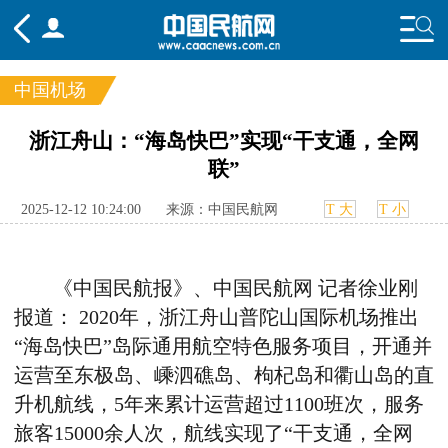
中国机场
频道
浙江舟山：“海岛快巴”实现“干支通，全网
联”
头条
要闻
国内
国际
行业
态
航图
智库
专题
舆情
2025-12-12 10:24:00
来源：中国民航网
T 大
T 小
《中国民航报》、中国民航网
记者徐业刚
报道：
2020
年，浙江舟山普陀山国际机场推出
“海岛快巴”岛际通用航空特色服务项目，开通并
运营至东极岛、嵊泗礁岛、枸杞岛和衢山岛的直
升机航线，
5
年来累计运营超过
1100
班次，服务
旅客
15000
余人次，航线实现了“干支通，全网