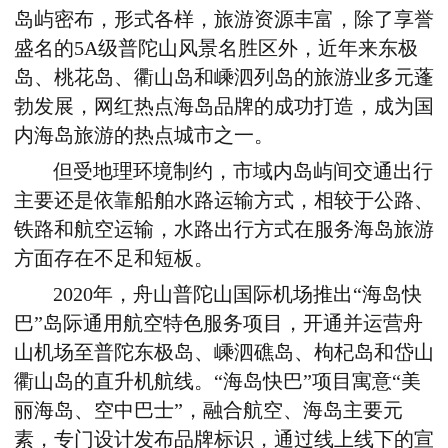
岛屿密布，形式各样，旅游资源丰富，除了享誉
盛名的
5A
级普陀山风景名胜区外，近年来东极
岛、桃花岛、衢山岛和嵊泗列岛的旅游业多元蓬
勃发展，网红热点海岛品牌的成功打造，成为国
内海岛旅游的热点城市之一。
但受地理环境制约，市域内岛屿间交通出行
主要还是依靠船舶水路运输方式，相较于公路、
铁路和航空运输，水路出行方式在服务海岛旅游
方面存在不足和短板。
2020
年，舟山普陀山国际机场推出“海岛快
巴”岛际通用航空特色服务项目，开通并运营舟
山机场至普陀东极岛、嵊泗礁岛、枸杞岛和岱山
衢山岛的直升机航线。“海岛快巴”项目寓意“美
丽海岛、空中巴士”，融合航空、海岛主要元
素，专门设计发布品牌标识，通过线上线下的宣