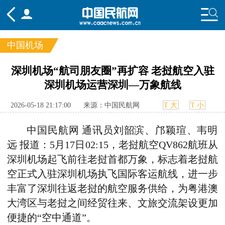
中国机场
频道
深圳机场“航司朋友圈”再扩容 老挝航空入驻
深圳机场运营深圳—万象航线
头条
要闻
国内
国际
行业
态
航图
智库
专题
舆情
2026-05-18 21:17:00
来源：中国民航网
T 大
T 小
中国民航网 通讯员刘韶滨、邝颖瑄、韦明
远 报道：5月17日02:15，老挝航空QV862航班从
深圳机场起飞前往老挝首都万象，标志着老挝航
空正式入驻深圳机场执飞国际客运航线，进一步
丰富了深圳往返老挝的航空服务供给，为粤港澳
大湾区与老挝之间经贸往来、文旅交流架设更加
便捷的“空中通道”。