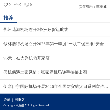
0
0
0
责任编辑：
李季威
推荐
鄂州花湖机场连开2条洲际货运航线
锡林浩特机场召开2026年第一季度“一联二促三推”安全
95天，在大兴机场开家店
候机偶遇土家风情！张家界机场随手拍都出圈
伊犁伊宁国际机场开展2026年全国防灾减灾日系列宣传活
登录
|
网页版
Copyright 民航报 ALL Rights Reserved