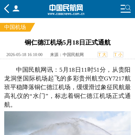
中国机场
频道
铜仁德江机场5月18日正式通航
头条
要闻
国内
国际
行业
2026-05-18 16:10:00
来源：中国民航网
T 大
T 小
态
航图
智库
专题
舆情
中国民航网讯：5月18日1
1
时
51
分，从贵阳
龙洞堡国际机场起飞的多彩贵州航空GY7217航
班平稳降落铜仁德江机场，缓缓滑过象征民航最
高礼仪的“水门”，标志着铜仁德江机场正式通
航。