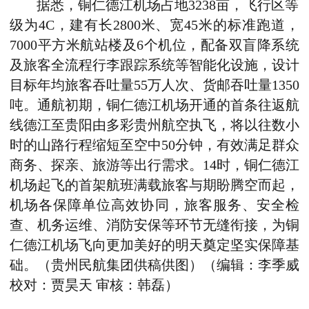
据悉，铜仁德江机场占地3238亩，飞行区等
级为4C，建有长2800米、宽45米的标准跑道，
7000平方米航站楼及6个机位，配备双盲降系统
及旅客全流程行李跟踪系统等智能化设施，设计
目标年均旅客吞吐量55万人次、货邮吞吐量1350
吨。通航初期，铜仁德江机场开通的首条往返航
线
德江至贵阳
由多彩贵州航空执飞，将以往数小
时的山路行程缩短至空中50分钟，有效满足群众
商务、探亲、旅游等出行需求。1
4时
，铜仁德江
机场起飞的首架航班满载旅客与期盼腾空而起，
机场各保障单位高效协同，旅客服务、安全检
查、机务运维、消防安保等环节无缝衔接，为铜
仁德江机场飞向更加美好的明天奠定坚实保障基
础。（贵州民航集团供稿供图）
（编辑：李季威
校对：贾昊天 审核：韩磊）