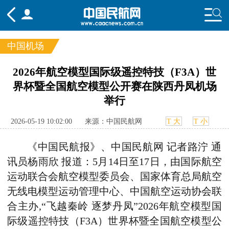
中国机场
频道
2026年航空模型国际级遥控特技（F3A）世
界杯暨全国航空模型公开赛在陕西丹凤机场
头条
要闻
国内
国际
行业
举行
态
航图
智库
专题
舆情
2026-05-19 10:02:00
来源：中国民航网
T 大
T 小
《中国民航报》、中国民航网 记者路泞 通
讯员杨雨欣 报道：5月14日至17日，由国际航空
运动联合会航空模型委员会、国家体育总局航空
无线电模型运动管理中心、中国航空运动协会联
合主办,“飞越秦岭 逐梦丹凤”2026年航空模型国
际级遥控特技（F3A）世界杯暨全国航空模型公