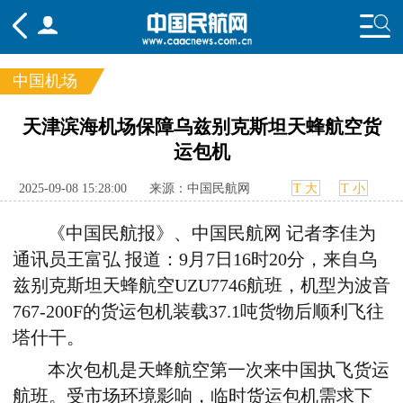
中国机场
频道
天津滨海机场保障乌兹别克斯坦天蜂航空货
运包机
头条
要闻
国内
国际
行业
态
航图
智库
专题
舆情
2025-09-08 15:28:00
来源：中国民航网
T 大
T 小
《中国民航报》、中国民航网 记者李佳为
通讯员
王富弘
报道
：
9月7日16时20分，来自乌
兹别克斯坦天蜂航空UZU7746航班，机型为波音
767-200F的货运包机装载37.1吨货物后顺利飞往
塔什干。
本次包机是天蜂航空第一次来中国执飞货运
航班。受市场环境影响，临时货运包机需求下