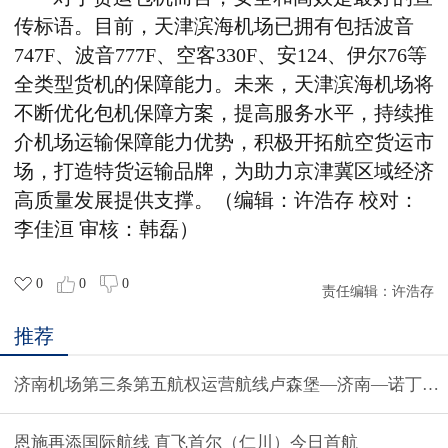
传标语。
目前，
天津滨海机场
已拥有
包括波音
747F、波音777F、空客330F、安124、伊尔76等
全类型货机
的保障能力
。未来，天津滨海机场将
不断优化包机保障方案，提高服务水平，持续推
介
机场运输保障能力优势，积极开拓航空货运市
场，
打造特货运输品牌，
为助力
京津冀区域经济
高质量发展提供支撑。（编辑：许浩存 校对：
李佳洹 审核：韩磊）
0
0
0
责任编辑：
许浩存
推荐
济南机场第三条第五航权运营航线卢森堡—济南—诺丁汉
恩施再添国际航线 直飞首尔（仁川）今日首航