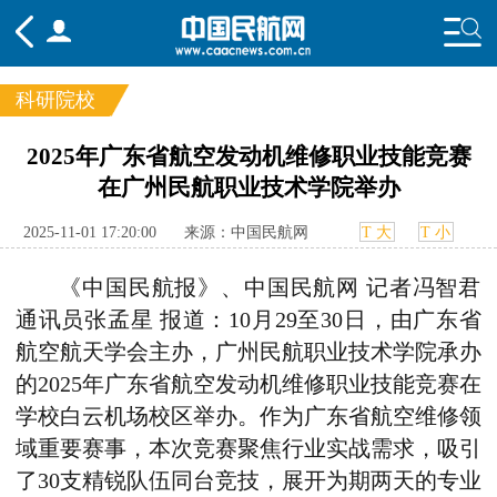
科研院校
频道
2025年广东省航空发动机维修职业技能竞赛
在广州民航职业技术学院举办
头条
要闻
国内
国际
行业
态
航图
智库
专题
舆情
2025-11-01 17:20:00
来源：中国民航网
T 大
T 小
《中国民航报》、中国民航网 记者冯智君
通讯员张孟星
报道：
10月29至3
0
日，由广东省
航空航天学会主办，广州民航职业技术学院承办
的
2025年广东省航空发动机维修职业技能竞赛在
学校白云机场校区举办
。
作为广东省航空维修领
域重要赛事，本次竞赛聚焦行业实战需求，吸引
了30支精锐队伍同台竞技，展开为期两天的专业