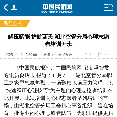
民航空管
频道
解压赋能 护航蓝天 湖北空管分局心理志愿
者培训开班
头条
要闻
国内
国际
行业
态
航图
智库
专题
舆情
2025-11-12 17:30:00
来源：中国民航网
T 大
T 小
《中国民航报》、中国民航网 记者冯智君
通讯员夏玲玉 报道：11月7日，湖北空管分局职
工之家里气氛热烈，一场聚焦职场压力管理、以
“快速释压心理技巧”为主题的心理志愿者培训在
此开展。此次培训为心理志愿者系列培训的首
场，由湖北空管分局工会精心筹备组织，旨在培
育一批专业的心理志愿者队伍，为职工提供更贴