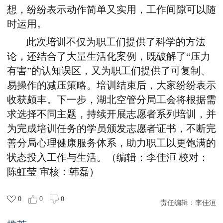
想
，
纷纷表示
动作简单又实用，工作间隙可以随
时
运用
。
此次培训不仅为职工们提供了科学的方法
论，还结合了大量生活化案例，既破解了“压力
有害”的认知误区，又为职工们提供了可复制、
易操作的减压策略。培训结束后，
大家
纷纷表示
收获颇丰。下一步，湖北空管分局工会将
根据需
求选择不同主题，
持续
开展志愿者
系列培训，
并
为完成培训任务的学员颁发志愿者证书，
不断完
善
分局
心理健康服务体系
，
助力职工以更饱满的
状态投入工作与生活
。
（
编辑：李佳洹 校对：
陈虹莹 审核：韩磊
）
0
0
0
责任编辑：
李佳洹