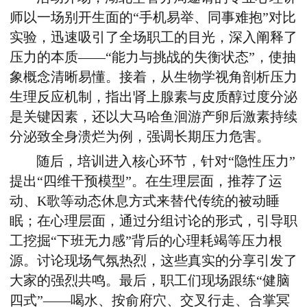
师以一场别开生面的“手机易举、同事难抱”对比
实验，迅速吸引了全场职工的目光
，
深入阐释了
压力的本质——“能力与挑战的失衡状态”，
使抽
象概念清晰易懂。接着，从生物学视角剖析压力
生理反应机制，指出肾上腺素与皮质醇过度分泌
是关键因素，还以大马哈鱼洄游产卵后激素持续
分泌致全身溃烂为例，强调长期压力危害。
随后，培训进入核心环节
，
针对“隐性压力”
提出“四维干预模型”
。
在生理层面，推荐了运
动、K歌等动态休息方式来替代传统的被动睡
眠
；
在心理层面，通过分组讨论的形式，引导职
工挖掘
“
下班无力感
”
背后的心理耗竭
等
压力根
源。讨论现场气氛热烈，这些真实的分享引发了
大家的强烈共鸣。
最后，职工们
现场
跟练
“健脑
四式”——喝水、按俞府穴、交叉行走、合掌冥