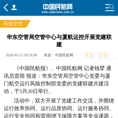
民航空管
频道
华东空管局空管中心与厦航运控开展党建联
建
头条
要闻
国内
国际
行业
态
航图
智库
专题
舆情
2026-05-21 18:18:00
来源：中国民航网
T 大
T 小
《中国民航报》、中国民航网
记者钱擘 通
讯员雷雨
报道
：华东空管局空管中心党委与厦
门航空运行风险控制部党委的党建联建共建活
动，于5月20日举行。
活动中，双方开展了党建工作交流，并围绕
运行效率协同、运行品质协同、运行服务协同、
运行安全协同和雷雨绕飞保障方案等专业课题，